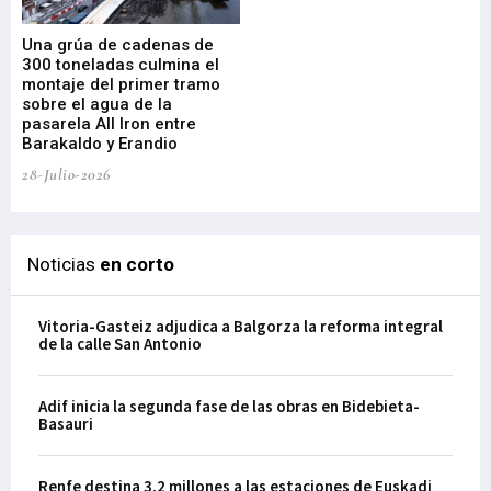
Una grúa de cadenas de
La
300 toneladas culmina el
Ba
montaje del primer tramo
res
sobre el agua de la
em
pasarela All Iron entre
21-
Barakaldo y Erandio
28-Julio-2026
Noticias
en corto
Vitoria-Gasteiz adjudica a Balgorza la reforma integral
de la calle San Antonio
Adif inicia la segunda fase de las obras en Bidebieta-
Basauri
Renfe destina 3,2 millones a las estaciones de Euskadi