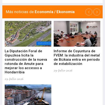
Más noticias de
Economía / Ekonomia
La Diputación Foral de
Informe de Coyuntura de
Ar
ral
Gipuzkoa licita la
FVEM: la industria del metal
ur
construcción de la nueva
de Bizkaia entra en periodo
co
rotonda de Amute para
de estabilización
edi
mejorar los accesos a
pa
29-Julio-2026
Hondarribia
Cy
29-Julio-2026
23-