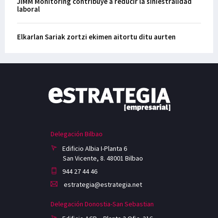
JiMM Monitoring contribuye a reducir la siniestralidad
laboral
Elkarlan Sariak zortzi ekimen aitortu ditu aurten
Delegación Bilbao
Edificio Albia I-Planta 6
San Vicente, 8. 48001 Bilbao
944 27 44 46
estrategia@estrategia.net
Delegación Donostia-San Sebastian