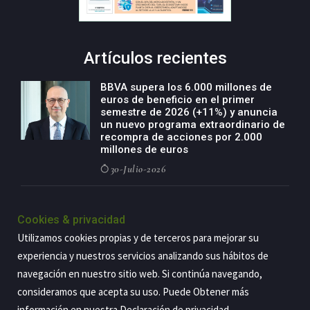
Artículos recientes
BBVA supera los 6.000 millones de
euros de beneficio en el primer
semestre de 2026 (+11%) y anuncia
un nuevo programa extraordinario de
recompra de acciones por 2.000
millones de euros
30-Julio-2026
BBVA acelera el crecimiento de su
negocio agro con un modelo global
Cookies & privacidad
de especialización presente en siete
Utilizamos cookies propias y de terceros para mejorar su
países
experiencia y nuestros servicios analizando sus hábitos de
29-Julio-2026
navegación en nuestro sitio web. Si continúa navegando,
consideramos que acepta su uso. Puede Obtener más
información en nuestra
Declaración de privacidad
.