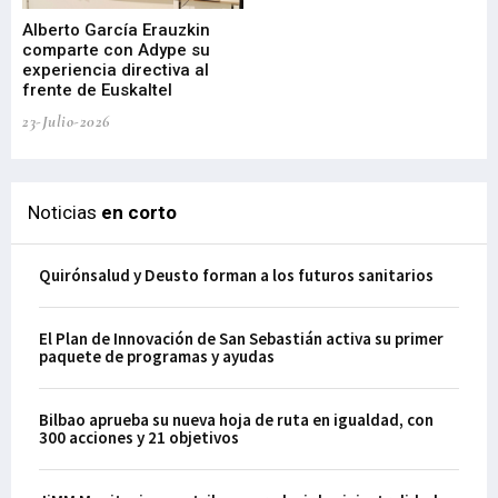
Alberto García Erauzkin
comparte con Adype su
BI
experiencia directiva al
pr
frente de Euskaltel
en
23-Julio-2026
21-
Noticias
en corto
Quirónsalud y Deusto forman a los futuros sanitarios
El Plan de Innovación de San Sebastián activa su primer
paquete de programas y ayudas
Bilbao aprueba su nueva hoja de ruta en igualdad, con
300 acciones y 21 objetivos