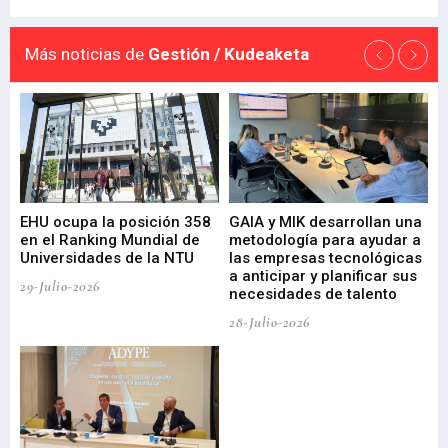
Más noticias de
Gestión / Kudeaketa
EHU ocupa la posición 358
GAIA y MIK desarrollan una
De
en el Ranking Mundial de
metodología para ayudar a
Fu
a
Universidades de la NTU
las empresas tecnológicas
nu
a anticipar y planificar sus
ac
29-Julio-2026
necesidades de talento
cr
de
28-Julio-2026
22-