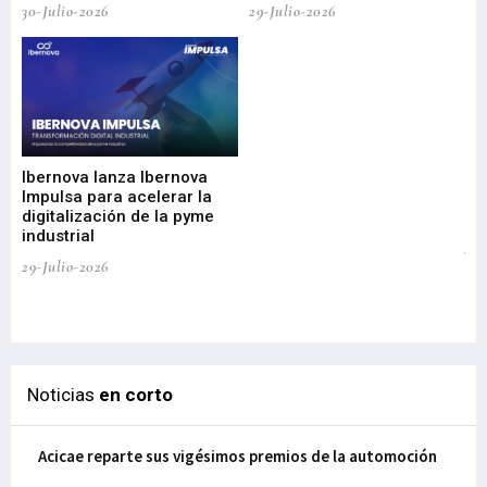
30-Julio-2026
29-Julio-2026
Mi
nu
di
Ibernova lanza Ibernova
ma
Impulsa para acelerar la
in
digitalización de la pyme
mi
industrial
de
te
29-Julio-2026
el
29-
Noticias
en corto
Acicae reparte sus vigésimos premios de la automoción