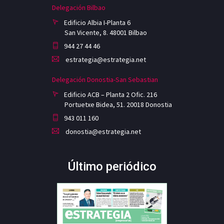
Delegación Bilbao
Edificio Albia I-Planta 6
San Vicente, 8. 48001 Bilbao
944 27 44 46
estrategia@estrategia.net
Delegación Donostia-San Sebastian
Edificio ACB – Planta 2 Ofic. 216
Portuetxe Bidea, 51. 20018 Donostia
943 011 160
donostia@estrategia.net
Último periódico