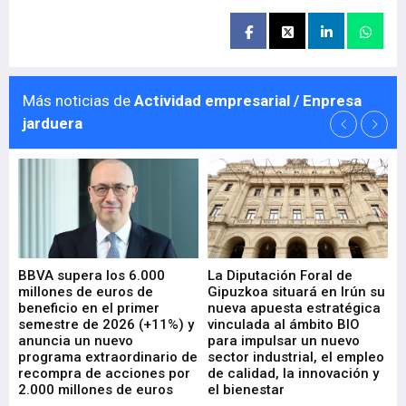
Más noticias de
Actividad empresarial / Enpresa
jarduera
e
BBVA supera los 6.000
La Diputación Foral de
En
millones de euros de
Gipuzkoa situará en Irún su
em
beneficio en el primer
nueva apuesta estratégica
de
ad
semestre de 2026 (+11%) y
vinculada al ámbito BIO
En
anuncia un nuevo
para impulsar un nuevo
En
programa extraordinario de
sector industrial, el empleo
29-
recompra de acciones por
de calidad, la innovación y
2.000 millones de euros
el bienestar