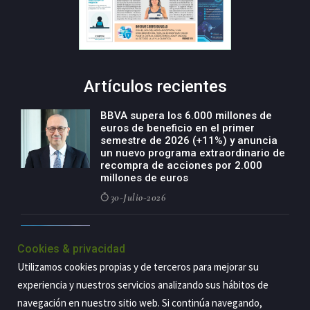
Artículos recientes
BBVA supera los 6.000 millones de
euros de beneficio en el primer
semestre de 2026 (+11%) y anuncia
un nuevo programa extraordinario de
recompra de acciones por 2.000
millones de euros
30-Julio-2026
BBVA acelera el crecimiento de su
negocio agro con un modelo global
Cookies & privacidad
de especialización presente en siete
Utilizamos cookies propias y de terceros para mejorar su
países
experiencia y nuestros servicios analizando sus hábitos de
29-Julio-2026
navegación en nuestro sitio web. Si continúa navegando,