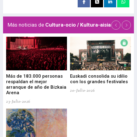
Más noticias de
Cultura-ocio / Kultura-aisia
 de
Más de 183.000 personas
Euskadi consolida su idilio
Te
respaldan el mejor
con los grandes festivales
co
arranque de año de Bizkaia
de
20-Julio-2026
Arena
20-
23-Julio-2026