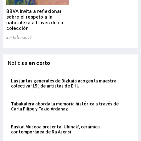
Gu
BBVA invita a reflexionar
mu
sobre el respeto a la
an
naturaleza a través de su
03-
colección
20-Julio-2026
Noticias
en corto
Las juntas generales de Bizkaia acogen la muestra
colectiva ‘15’, de artistas de EHU
Tabakalera aborda la memoria histórica a través de
Carla Filipe y Taxio Ardanaz
Euskal Museoa presenta ‘Uhinak’, cerámica
contemporánea de Ra Asensi