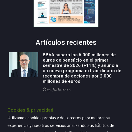
Artículos recientes
BBVA supera los 6.000 millones de
euros de beneficio en el primer
semestre de 2026 (+11%) y anuncia
un nuevo programa extraordinario de
recompra de acciones por 2.000
millones de euros
30-Julio-2026
BBVA acelera el crecimiento de su
negocio agro con un modelo global
Cookies & privacidad
de especialización presente en siete
Utilizamos cookies propias y de terceros para mejorar su
países
experiencia y nuestros servicios analizando sus hábitos de
29-Julio-2026