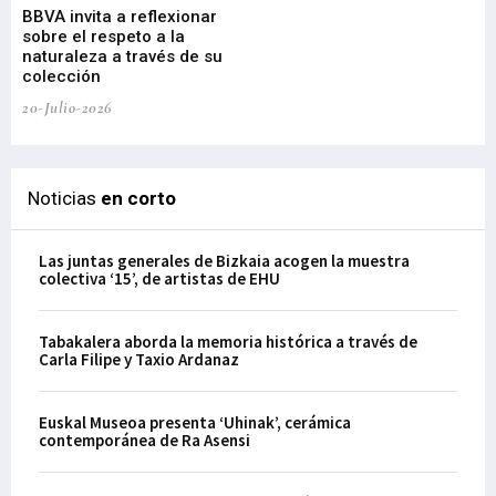
BBVA invita a reflexionar
mu
sobre el respeto a la
an
naturaleza a través de su
03-
colección
20-Julio-2026
Noticias
en corto
Las juntas generales de Bizkaia acogen la muestra
colectiva ‘15’, de artistas de EHU
Tabakalera aborda la memoria histórica a través de
Carla Filipe y Taxio Ardanaz
Euskal Museoa presenta ‘Uhinak’, cerámica
contemporánea de Ra Asensi