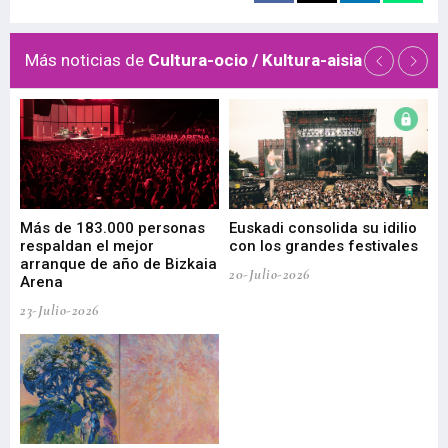
Más noticias de
Cultura-ocio / Kultura-aisia
 de
Más de 183.000 personas
Euskadi consolida su idilio
Te
respaldan el mejor
con los grandes festivales
co
arranque de año de Bizkaia
de
20-Julio-2026
Arena
20-
23-Julio-2026
Gu