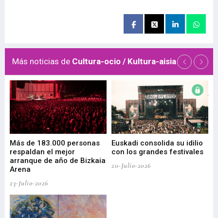
Más noticias de
Cultura-ocio / Kultura-aisia
 de
Más de 183.000 personas
Euskadi consolida su idilio
Te
respaldan el mejor
con los grandes festivales
co
arranque de año de Bizkaia
de
20-Julio-2026
Arena
20-
23-Julio-2026