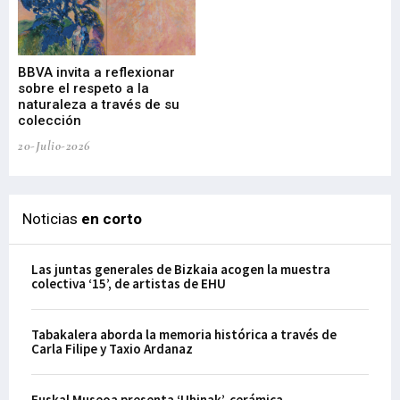
Gu
BBVA invita a reflexionar
mu
sobre el respeto a la
an
naturaleza a través de su
03-
colección
20-Julio-2026
Noticias
en corto
Las juntas generales de Bizkaia acogen la muestra
colectiva ‘15’, de artistas de EHU
Tabakalera aborda la memoria histórica a través de
Carla Filipe y Taxio Ardanaz
Euskal Museoa presenta ‘Uhinak’, cerámica