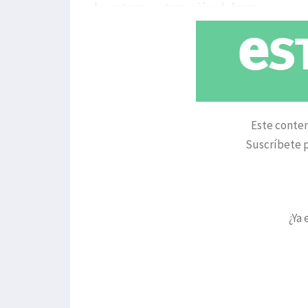
de sectores: automoción, defensa,
Este conten
Suscríbete p
¿Ya 