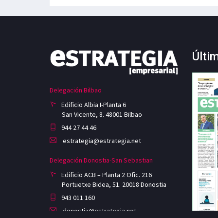
Últi
Delegación Bilbao
Edificio Albia I-Planta 6
San Vicente, 8. 48001 Bilbao
944 27 44 46
estrategia@estrategia.net
Delegación Donostia-San Sebastian
Edificio ACB – Planta 2 Ofic. 216
Portuetxe Bidea, 51. 20018 Donostia
943 011 160
donostia@estrategia.net