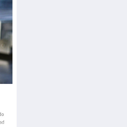
do
dad