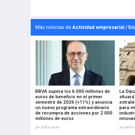
Más noticias de
Actividad empresarial / E
 los nuevos
BBVA supera los 6.000 millones de
La Dip
s de ZIV que, en
euros de beneficio en el primer
situará
de inversión
semestre de 2026 (+11%) y anuncia
estraté
, busca impulsar
un nuevo programa extraordinario
para i
 tecnología
de recompra de acciones por 2.000
industr
ricas del futuro
millones de euros
innovac
30-Julio-2026
29-Julio