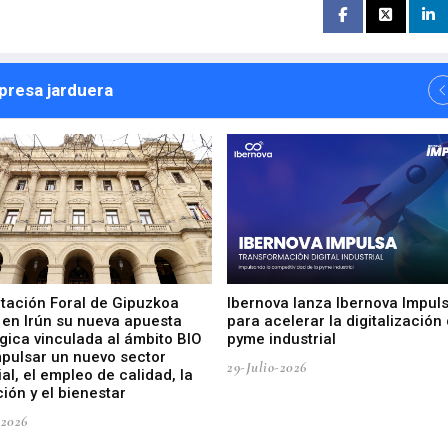
npresa jarduera
utación Foral de Gipuzkoa
Ibernova lanza Ibernova Impul
 en Irún su nueva apuesta
para acelerar la digitalización 
gica vinculada al ámbito BIO
pyme industrial
mpulsar un nuevo sector
29-Julio-2026
ial, el empleo de calidad, la
ión y el bienestar
-2026