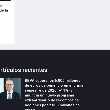
sa
Envalora garantiza a las empresas el
Euskaltel realiza
de la
cumplimiento del Reglamento
centenar de inte
Europeo de Envases y Residuos de
garantizar la con
Envases (PPWR)
29-Julio-2026
29-Julio-2026
rtículos recientes
BBVA supera los 6.000 millones
de euros de beneficio en el primer
semestre de 2026 (+11%) y
anuncia un nuevo programa
extraordinario de recompra de
acciones por 2.000 millones de