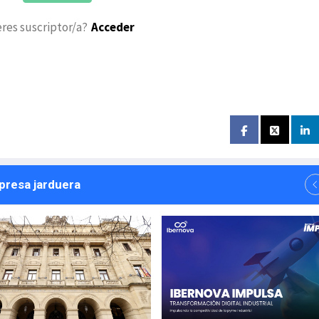
eres suscriptor/a?
Acceder
npresa jarduera