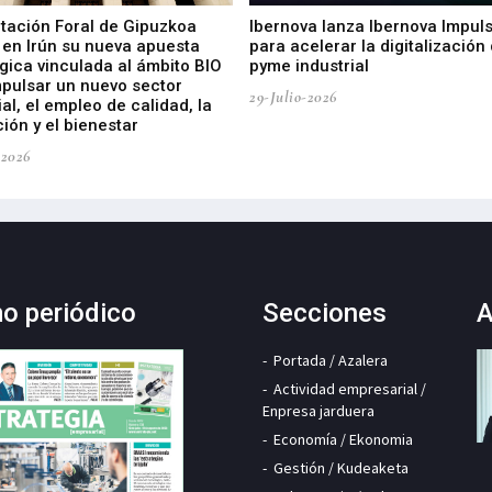
utación Foral de Gipuzkoa
Ibernova lanza Ibernova Impul
 en Irún su nueva apuesta
para acelerar la digitalización 
gica vinculada al ámbito BIO
pyme industrial
mpulsar un nuevo sector
29-Julio-2026
ial, el empleo de calidad, la
ión y el bienestar
-2026
mo periódico
Secciones
A
Portada / Azalera
Actividad empresarial /
Enpresa jarduera
Economía / Ekonomia
Gestión / Kudeaketa