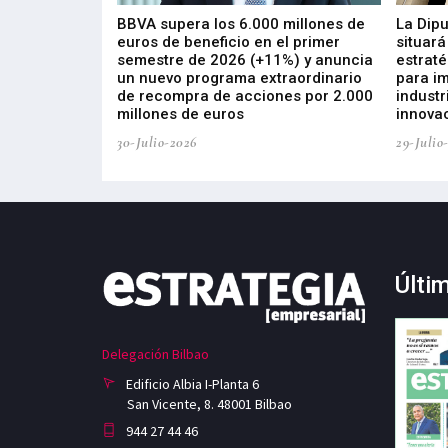
 los nuevos
BBVA supera los 6.000 millones de
La Dip
s de ZIV que, en
euros de beneficio en el primer
situará
de inversión
semestre de 2026 (+11%) y anuncia
estraté
, busca impulsar
un nuevo programa extraordinario
para i
 tecnología
de recompra de acciones por 2.000
industr
ricas del futuro
millones de euros
innovac
30-Julio-2026
29-Julio
Últi
Delegación Bilbao
Edificio Albia I-Planta 6
San Vicente, 8. 48001 Bilbao
944 27 44 46