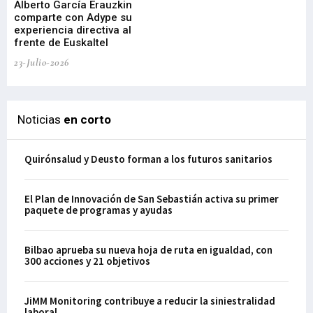
Alberto García Erauzkin
comparte con Adype su
BI
experiencia directiva al
pr
frente de Euskaltel
en
23-Julio-2026
21-
Noticias
en corto
Quirónsalud y Deusto forman a los futuros sanitarios
El Plan de Innovación de San Sebastián activa su primer
paquete de programas y ayudas
Bilbao aprueba su nueva hoja de ruta en igualdad, con
300 acciones y 21 objetivos
JiMM Monitoring contribuye a reducir la siniestralidad
laboral