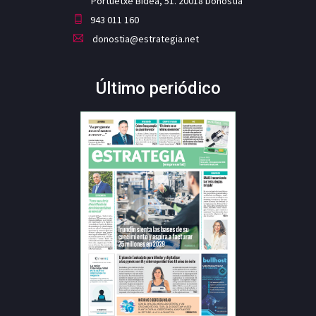
Portuetxe Bidea, 51. 20018 Donostia
943 011 160
donostia@estrategia.net
Último periódico