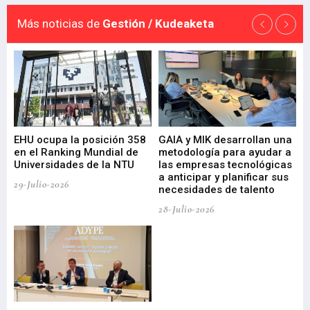
Más noticias de
Gestión / Kudeaketa
EHU ocupa la posición 358
GAIA y MIK desarrollan una
De
en el Ranking Mundial de
metodología para ayudar a
Fu
a
Universidades de la NTU
las empresas tecnológicas
nu
a anticipar y planificar sus
ac
29-Julio-2026
necesidades de talento
cr
de
28-Julio-2026
22-