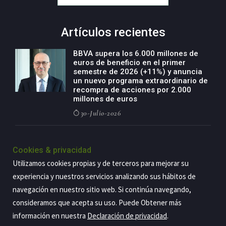
Artículos recientes
BBVA supera los 6.000 millones de
euros de beneficio en el primer
semestre de 2026 (+11%) y anuncia
un nuevo programa extraordinario de
recompra de acciones por 2.000
millones de euros
30-Julio-2026
BBVA acelera el crecimiento de su
negocio agro con un modelo global
Cookies & privacidad
de especialización presente en siete
Utilizamos cookies propias y de terceros para mejorar su
países
experiencia y nuestros servicios analizando sus hábitos de
29-Julio-2026
navegación en nuestro sitio web. Si continúa navegando,
consideramos que acepta su uso. Puede Obtener más
información en nuestra
Declaración de privacidad
.
Copyright@2026 Estrategia Empresarial