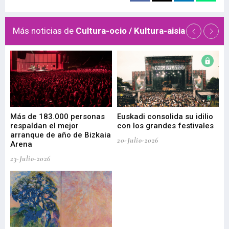
Más noticias de
Cultura-ocio / Kultura-aisia
 de
Más de 183.000 personas
Euskadi consolida su idilio
Te
respaldan el mejor
con los grandes festivales
co
arranque de año de Bizkaia
de
20-Julio-2026
Arena
20-
23-Julio-2026
Gu