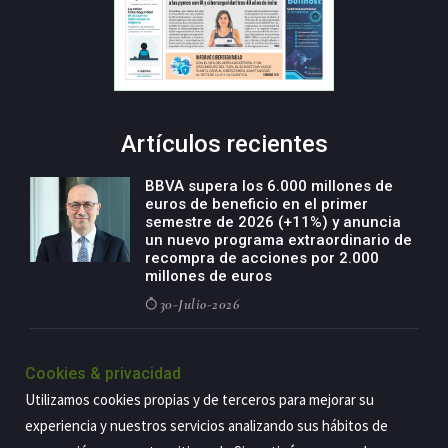
Artículos recientes
BBVA supera los 6.000 millones de
euros de beneficio en el primer
semestre de 2026 (+11%) y anuncia
un nuevo programa extraordinario de
recompra de acciones por 2.000
millones de euros
30-Julio-2026
BBVA acelera el crecimiento de su
negocio agro con un modelo global
Cookies & privacidad
de especialización presente en siete
Utilizamos cookies propias y de terceros para mejorar su
países
experiencia y nuestros servicios analizando sus hábitos de
29-Julio-2026