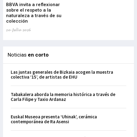
BBVA invita a reflexionar
mu
sobre el respeto a la
an
naturaleza a través de su
03-
colección
20-Julio-2026
Noticias
en corto
Las juntas generales de Bizkaia acogen la muestra
colectiva ‘15’, de artistas de EHU
Tabakalera aborda la memoria histórica a través de
Carla Filipe y Taxio Ardanaz
Euskal Museoa presenta ‘Uhinak’, cerámica
contemporánea de Ra Asensi