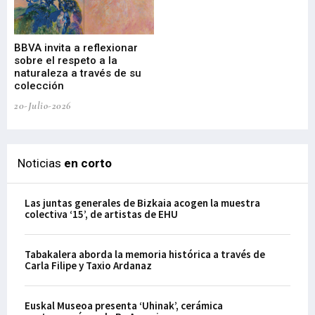
Gu
BBVA invita a reflexionar
mu
sobre el respeto a la
an
naturaleza a través de su
03-
colección
20-Julio-2026
Noticias
en corto
Las juntas generales de Bizkaia acogen la muestra
colectiva ‘15’, de artistas de EHU
Tabakalera aborda la memoria histórica a través de
Carla Filipe y Taxio Ardanaz
Euskal Museoa presenta ‘Uhinak’, cerámica