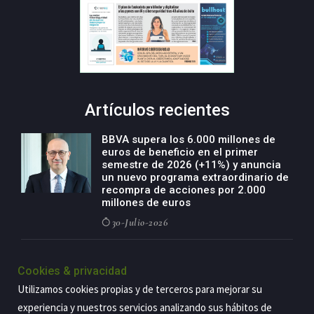
Artículos recientes
BBVA supera los 6.000 millones de
euros de beneficio en el primer
semestre de 2026 (+11%) y anuncia
un nuevo programa extraordinario de
recompra de acciones por 2.000
millones de euros
30-Julio-2026
BBVA acelera el crecimiento de su
negocio agro con un modelo global
Cookies & privacidad
de especialización presente en siete
Utilizamos cookies propias y de terceros para mejorar su
países
experiencia y nuestros servicios analizando sus hábitos de
29-Julio-2026