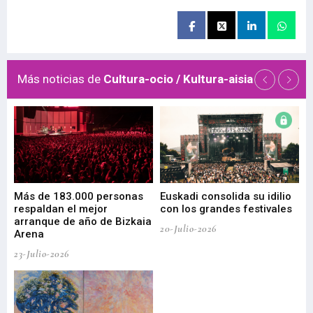
Más noticias de
Cultura-ocio / Kultura-aisia
 de
Más de 183.000 personas
Euskadi consolida su idilio
Te
respaldan el mejor
con los grandes festivales
co
arranque de año de Bizkaia
de
20-Julio-2026
Arena
20-
23-Julio-2026