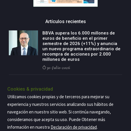
Artículos recientes
BBVA supera los 6.000 millones de
euros de beneficio en el primer
semestre de 2026 (+11%) y anuncia
un nuevo programa extraordinario de
recompra de acciones por 2.000
millones de euros
30-Julio-2026
BBVA acelera el crecimiento de su
negocio agro con un modelo global
Cookies & privacidad
de especialización presente en siete
Utilizamos cookies propias y de terceros para mejorar su
países
experiencia y nuestros servicios analizando sus hábitos de
29-Julio-2026
navegación en nuestro sitio web. Si continúa navegando,
consideramos que acepta su uso. Puede Obtener más
información en nuestra
Declaración de privacidad
.