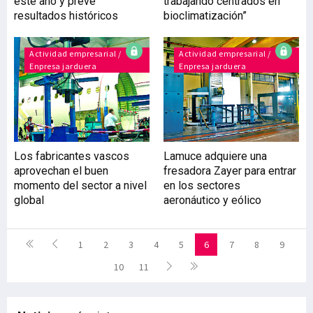
este año y prevé
trabajando centrados en
resultados históricos
bioclimatización”
Actividad empresarial /
Actividad empresarial /
Enpresa jarduera
Enpresa jarduera
Los fabricantes vascos
Lamuce adquiere una
aprovechan el buen
fresadora Zayer para entrar
momento del sector a nivel
en los sectores
global
aeronáutico y eólico
1
2
3
4
5
6
7
8
9
10
11