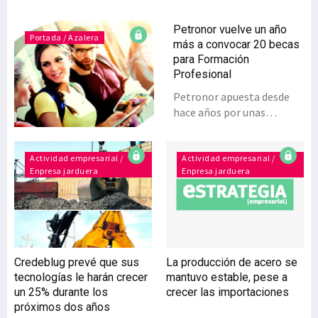
Petronor vuelve un año
Portada / Azalera
más a convocar 20 becas
para Formación
Profesional
Petronor apuesta desde
hace años por unas
convocatorias de 20 becas
para alumnos integrados
en la Formación
Actividad empresarial /
Actividad empresarial /
Enpresa jarduera
Enpresa jarduera
Profesional (FP) con las
que trata de ofrecer una
opción educativa a los
estudiantes más jóvenes.
Los premios se concederán
a diferentes especialidades
Credeblug prevé que sus
La producción de acero se
tanto para Ciclos Medios
tecnologías le harán crecer
mantuvo estable, pese a
como?Ciclos
un 25% durante los
crecer las importaciones
Superiores.Fundación
próximos dos años
Repsol y Petronor han