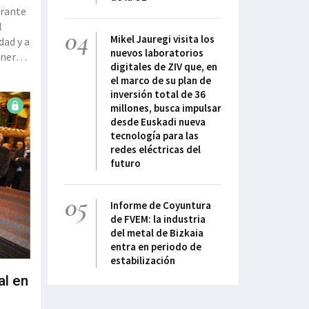
urante
l
04
Mikel Jauregi visita los
dad y a
nuevos laboratorios
enerar
digitales de ZIV que, en
vo
el marco de su plan de
inversión total de 36
millones, busca impulsar
desde Euskadi nueva
tecnología para las
redes eléctricas del
futuro
05
Informe de Coyuntura
de FVEM: la industria
del metal de Bizkaia
entra en periodo de
estabilización
al en