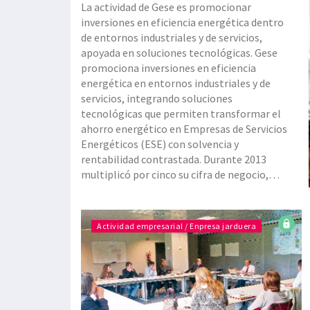
La actividad de Gese es promocionar
inversiones en eficiencia energética dentro
de entornos industriales y de servicios,
apoyada en soluciones tecnológicas. Gese
promociona inversiones en eficiencia
energética en entornos industriales y de
servicios, integrando soluciones
tecnológicas que permiten transformar el
ahorro energético en Empresas de Servicios
Energéticos (ESE) con solvencia y
rentabilidad contrastada. Durante 2013
multiplicó por cinco su cifra de negocio,
siendo excelentes las perspectivas para
este año, un ejercicio en el que tiene su
internacionalización como reto principal.
Actividad empresarial / Enpresa jarduera
La empresa es consciente de que el
abastecimiento en