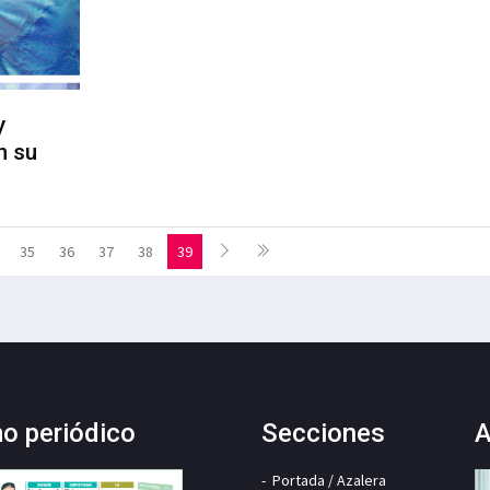
y
n su
35
36
37
38
39
mo periódico
Secciones
A
Portada / Azalera