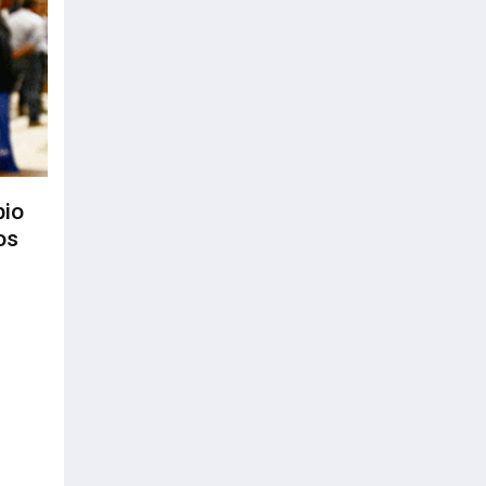
bio
os