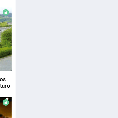
los
turo