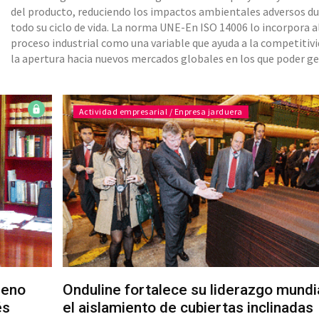
del producto, reduciendo los impactos ambientales adversos d
todo su ciclo de vida. La norma UNE-En ISO 14006 lo incorpora a
proceso industrial como una variable que ayuda a la competitivi
la apertura hacia nuevos mercados globales en los que poder g
comercio. El avance hacia un modelo de negocio muy competiti
necesita de la mayor eficiencia posible y para ello s
Actividad empresarial / Enpresa jarduera
geno
Onduline fortalece su liderazgo mundi
és
el aislamiento de cubiertas inclinadas