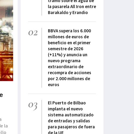
tramo sobre el agua de
la pasarela All Iron entre
Barakaldo y Erandio
02
BBVA supera los 6.000
millones de euros de
beneficio en el primer
semestre de 2026
(+11%) y anuncia un
nuevo programa
extraordinario de
recompra de acciones
por 2.000 millones de
euros
ue
03
El Puerto de Bilbao
implanta el nuevo
sistema automatizado
a
de entradas y salidas
e la
para pasajeros de fuera
ollo
de la UE