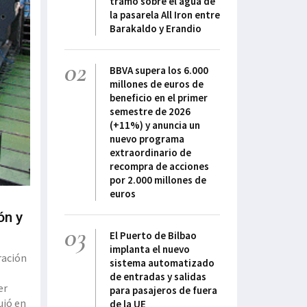
tramo sobre el agua de
la pasarela All Iron entre
Barakaldo y Erandio
02
BBVA supera los 6.000
millones de euros de
beneficio en el primer
semestre de 2026
(+11%) y anuncia un
nuevo programa
extraordinario de
recompra de acciones
por 2.000 millones de
euros
ón y
03
El Puerto de Bilbao
implanta el nuevo
ración
sistema automatizado
de entradas y salidas
er
para pasajeros de fuera
uió en
de la UE