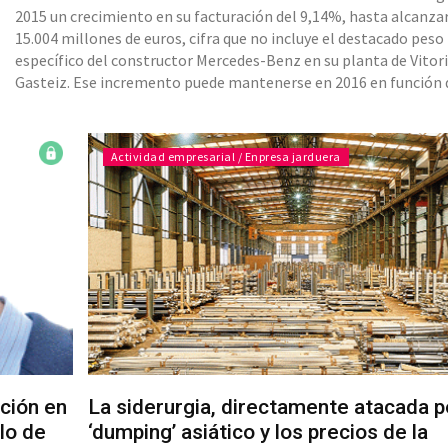
2015 un crecimiento en su facturación del 9,14%, hasta alcanzar
15.004 millones de euros, cifra que no incluye el destacado peso
específico del constructor Mercedes-Benz en su planta de Vitor
Gasteiz. Ese incremento puede mantenerse en 2016 en función 
evolución de los mercados internacionales y de los clientes. Seg
presidente de Acicae, José Esmoris, “estos datos
Actividad empresarial / Enpresa jarduera
ción en
La siderurgia, directamente atacada p
lo de
‘dumping’ asiático y los precios de la