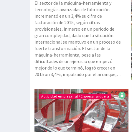
El sector de la máquina-herramienta y
tecnologías avanzadas de fabricación
incrementó en un 3,4% su cifra de
facturación de 2015, según cifras
provisionales, inmerso en un periodo de
gran complejidad, dado que la situación
internacional se mantuvo en un proceso de
fuerte transformación. El sector de la
máquina-herramienta, pese a las
dificultades de un ejercicio que empezó
mejor de lo que terminó, logró crecer en
2015 un 3,4%, impulsado por el arranque,
que subió un 4,6%; la deformación, sin
embargo, bajó levemente, un 0,16%,
manteniendo prácticamente la cifra de
Actividad empresarial / Enpresa jarduera
2014; los componentes también sufrieron
una bajada del 7,9%, arrastrados por l