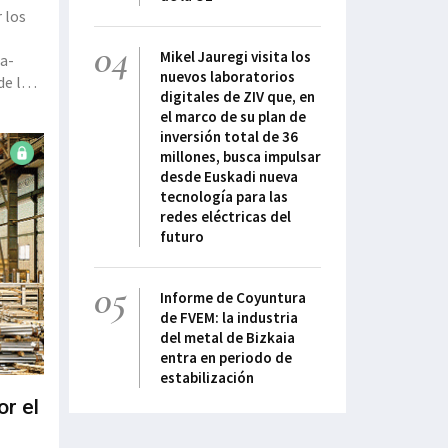
 los
04
Mikel Jauregi visita los
ia-
nuevos laboratorios
de la
digitales de ZIV que, en
ún el
el marco de su plan de
inversión total de 36
millones, busca impulsar
desde Euskadi nueva
tecnología para las
redes eléctricas del
futuro
05
Informe de Coyuntura
de FVEM: la industria
del metal de Bizkaia
entra en periodo de
estabilización
or el