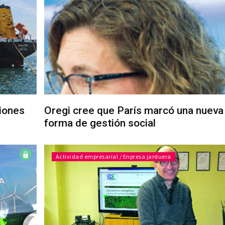
iones
Oregi cree que París marcó una nueva
forma de gestión social
Actividad empresarial / Enpresa jarduera