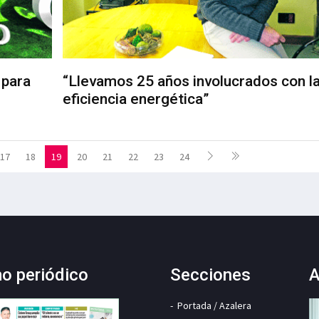
 para
“Llevamos 25 años involucrados con l
eficiencia energética”
17
18
19
20
21
22
23
24
mo periódico
Secciones
A
Portada / Azalera