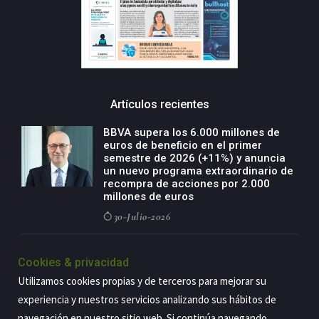
Artículos recientes
BBVA supera los 6.000 millones de
euros de beneficio en el primer
semestre de 2026 (+11%) y anuncia
un nuevo programa extraordinario de
recompra de acciones por 2.000
millones de euros
30-Julio-2026
BBVA acelera el crecimiento de su
Cookies & privacidad
negocio agro con un modelo global
de especialización presente en siete
Utilizamos cookies propias y de terceros para mejorar su
países
experiencia y nuestros servicios analizando sus hábitos de
29-Julio-2026
navegación en nuestro sitio web. Si continúa navegando,