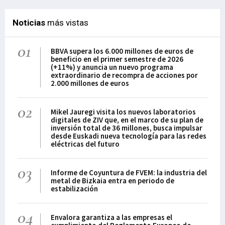
pasado 21 de julio de los
jefes de Estado y de
Noticias
más vistas
gobierno marcará un
antes y un después en el
01
largo proceso de
BBVA supera los 6.000 millones de euros de
beneficio en el primer semestre de 2026
integración del
(+11%) y anuncia un nuevo programa
continente. El Consejo
extraordinario de recompra de acciones por
2.000 millones de euros
Europeo aprobó el 21 de
julio un Fondo de
02
Recuperación por 750.000
Mikel Jauregi visita los nuevos laboratorios
millones de euros que,
digitales de ZIV que, en el marco de su plan de
inversión total de 36 millones, busca impulsar
sumado a los 1,074
desde Euskadi nueva tecnología para las redes
billones de euros del
eléctricas del futuro
Marco Financiero
Plurianual
03
Informe de Coyuntura de FVEM: la industria del
metal de Bizkaia entra en periodo de
estabilización
04
Envalora garantiza a las empresas el