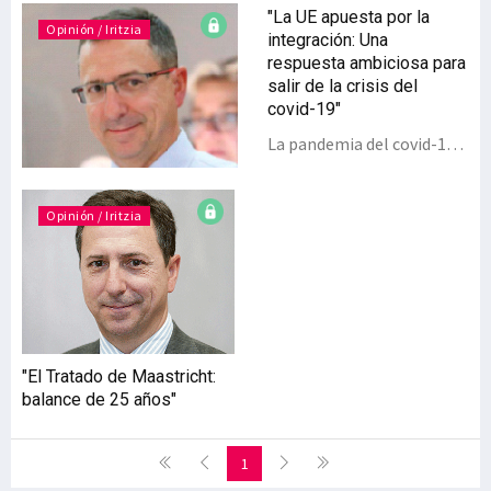
"La UE apuesta por la
Opinión / Iritzia
integración: Una
respuesta ambiciosa para
salir de la crisis del
covid-19"
La pandemia del covid-19
ha puesto de manifiesto el
valor de lo público. Se
trata de una crisis
Opinión / Iritzia
simétrica con efectos
asimétricos y su impacto
económico global será
mayor que el de la Gran
Recesión. En Europa, el
impacto será tan
"El Tratado de Maastricht:
importante que, sin un
balance de 25 años"
impulso fiscal
significativo, la Unión
Europea podría colapsar.
1
Por eso, la decisión del