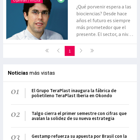
Opinión / Iritzia
¿Qué porvenir espera a las
biociencias? Desde hace
años el futuro es siempre
más prometedor que el
presente. El sector, a nivel
mundial, ha
experimentado cuotas de
1
crecimiento continuas
desafiando a la crisis
económica. En el ámbito
Noticias
más vistas
de la salud se han
producido evoluciones que
01
en su conjunto se acercan
El Grupo TeraPlast inaugura la fábrica de
polietileno TeraPlast Iberia en Okondo
a la revolución: productos
más eficientes y
02
focalizados, combinación
Talgo cierra el primer semestre con cifras que
de diagnóstico y terapia, el
avalan la solidez de su nueva estrategia
imparable crecimiento de
genéricos, nuevos
03
Gestamp refuerza su apuesta por Brasil con la
modelos de negocio en