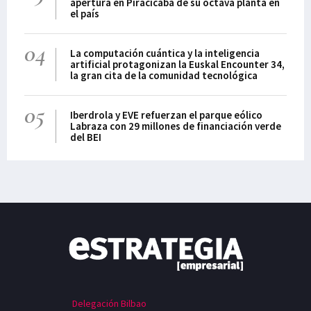
apertura en Piracicaba de su octava planta en
torno a la biotecnología
el país
que han conmocionado los
cimientos de la industria,
04
La computación cuántica y la inteligencia
sin duda han generado un
artificial protagonizan la Euskal Encounter 34,
sector fortalecido. Las
la gran cita de la comunidad tecnológica
tecnologías sanitarias
progresan a ritmo
05
Iberdrola y EVE refuerzan el parque eólico
exponencial en
Labraza con 29 millones de financiación verde
del BEI
Delegación Bilbao