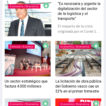
“Es necesaria y urgente la
Economía / Ekonomia
digitalización del sector
de la logística y el
transporte”
El impacto de la crisis
originada por el Covid-19
ha sido importante en la
logística y el transporte,
aunque el sector ha sabido
Portada / Azalera
Economía / Ekonomia
responder debidamente a
las demandas planteadas.
Costará volver a la
actividad habitual y,
además, se producirán
cambios que obligarán a
Un sector estratégico que
La licitación de obra pública
afrontar los servicios
factura 4.000 millones
del Gobierno vasco cae un
logísticos de otra manera.
32% en el primer trimestre
La digitalización, por
ejemplo, será clave, según
Jimmy Jaber, presidente
Economía / Ekonomia
Economía / Ekonomia