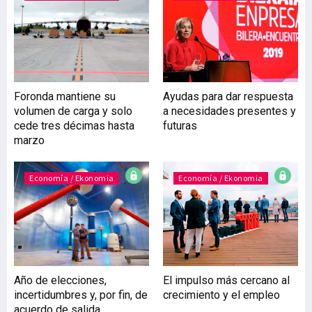
de Sparber Líneas
Marítimas y socio fundador
de Sparber Group.Sparber
Group, formado por una
decena de empresas (la
primera de las cuales,
Foronda mantiene su
Ayudas para dar respuesta
Sparber Transport, se
volumen de carga y solo
a necesidades presentes y
fundó en Bilbao hace
cede tres décimas hasta
futuras
cuatro décadas) y miembro
marzo
del ‘holding’ Ackermann
Jaber Sparber, dedica
Economía / Ekonomia
Economía / Ekonomia
Año de elecciones,
El impulso más cercano al
incertidumbres y, por fin, de
crecimiento y el empleo
acuerdo de salida