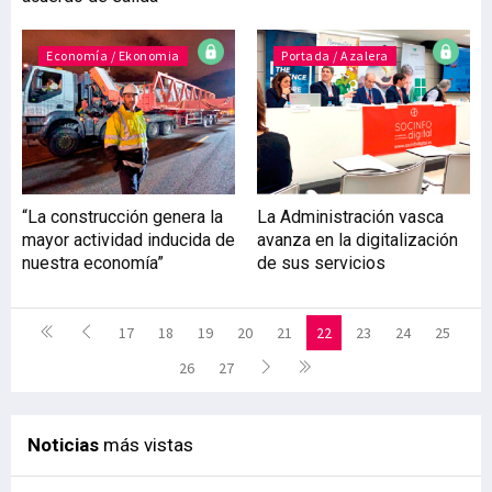
Economía / Ekonomia
Portada / Azalera
“La construcción genera la
La Administración vasca
mayor actividad inducida de
avanza en la digitalización
nuestra economía”
de sus servicios
17
18
19
20
21
22
23
24
25
26
27
Noticias
más vistas