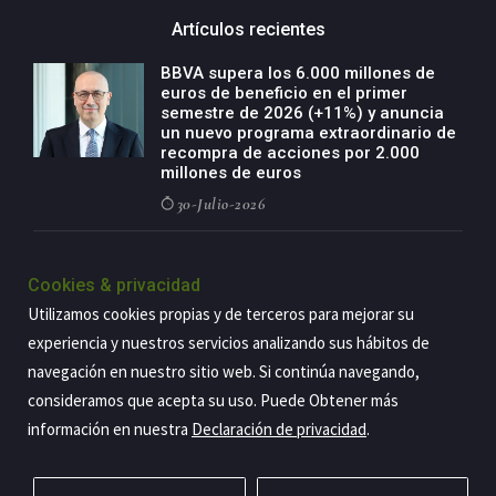
Artículos recientes
BBVA supera los 6.000 millones de
euros de beneficio en el primer
semestre de 2026 (+11%) y anuncia
un nuevo programa extraordinario de
recompra de acciones por 2.000
millones de euros
30-Julio-2026
BBVA acelera el crecimiento de su
negocio agro con un modelo global
Cookies & privacidad
de especialización presente en siete
Utilizamos cookies propias y de terceros para mejorar su
países
experiencia y nuestros servicios analizando sus hábitos de
29-Julio-2026
navegación en nuestro sitio web. Si continúa navegando,
consideramos que acepta su uso. Puede Obtener más
información en nuestra
Declaración de privacidad
.
Copyright@2026 Estrategia Empresarial
Privacidad
Aviso legal
Política de cookies
Contacto
RSS