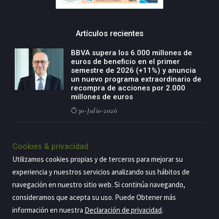
Artículos recientes
BBVA supera los 6.000 millones de
euros de beneficio en el primer
semestre de 2026 (+11%) y anuncia
un nuevo programa extraordinario de
recompra de acciones por 2.000
millones de euros
30-Julio-2026
BBVA acelera el crecimiento de su
negocio agro con un modelo global
Cookies & privacidad
de especialización presente en siete
Utilizamos cookies propias y de terceros para mejorar su
países
experiencia y nuestros servicios analizando sus hábitos de
29-Julio-2026
navegación en nuestro sitio web. Si continúa navegando,
consideramos que acepta su uso. Puede Obtener más
información en nuestra
Declaración de privacidad
.
Copyright@2026 Estrategia Empresarial