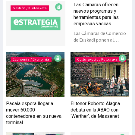
Las Cámaras ofrecen
Gestión / Kudeaketa
nuevos programas y
herramientas para las
empresas vascas
Las Cámaras de Comercio
de Euskadi ponen al
servicio de las empresas
diversas herramientas de
información práctica y
Economía / Ekonomia
Cultura-ocio / Kultura-aisia
asesoramiento para su
internacionalización,
siendo este uno de los
principales ámbitos de
actuación de estos
organismos. Por ejemplo,
Pasaia espera llegar a
El tenor Roberto Alagna
ofrecen servicios de
mover 60.000
debuta en la ABAO con
consultas para orientar a
contenedores en su nueva
‘Werther’, de Massenet
empresas exportadoras y
terminal
resuelven dudas en
operaciones de comercio