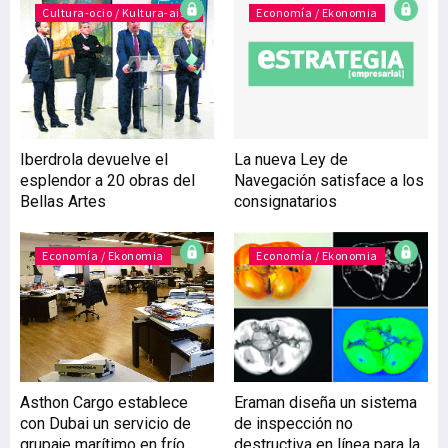
internacional, y organizan
Cultura-ocio / Kultura-aisia
Economía / Ekonomia
y acompañan a las
empresas en misiones
comerciales y asistencias a
ferias y certámenes
profesionales. Técnicos
especializados ayudan en
Iberdrola devuelve el
La nueva Ley de
el Programa de
esplendor a 20 obras del
Navegación satisface a los
Promotores de
Bellas Artes
consignatarios
Exportación a Tiempo
Parcial Nuevo programas
Entre los últimos servicios
Economía / Ekonomia
Economía / Ekonomia
puestos en marcha
Asthon Cargo establece
Eraman diseña un sistema
con Dubai un servicio de
de inspección no
grupaje marítimo en frío
destructiva en línea para la