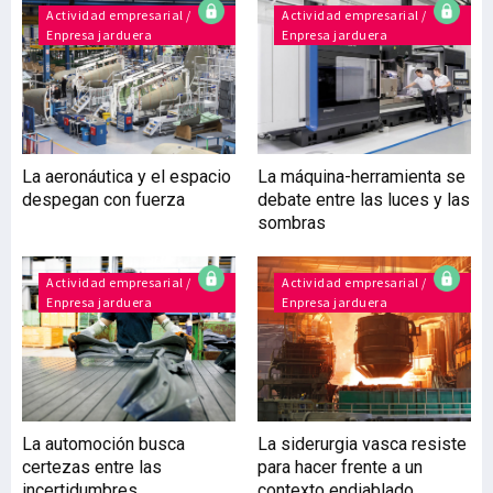
electrolizador de 100 MW –
Actividad empresarial /
Actividad empresarial /
Enpresa jarduera
Enpresa jarduera
con una inversión inicial de
292 millones de euros–,
durante los últimos meses
la compañía ha mejorado
su eficiencia energética
instalando sendas torres
La aeronáutica y el espacio
La máquina-herramienta se
Preflash y otra de
despegan con fuerza
debate entre las luces y las
propileno de grado
sombras
polímero, dos actuaciones
que han requerid
Actividad empresarial /
Actividad empresarial /
Enpresa jarduera
Enpresa jarduera
La automoción busca
La siderurgia vasca resiste
certezas entre las
para hacer frente a un
incertidumbres
contexto endiablado