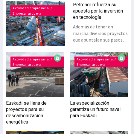
Petronor refuerza su
Actividad empresarial /
apuesta por la inversión
Enpresa jarduera
en tecnología
Además de tener en
marcha diversos proyectos
que apuntalan sus pasos
para su segunda gran
transformación para
contribuir a los objetivos
Actividad empresarial /
Actividad empresarial /
Enpresa jarduera
Enpresa jarduera
de Repsol de convertirse
en una compañía cero
emisiones netas en 2050,
Petronor ha apostado por
invertir en tecnología para
optimizar sus procesos
Euskadi se llena de
La especialización
productivos para, de esta
proyectos para su
garantiza un futuro naval
forma, ser más
descarbonización
para Euskadi
sostenibles. Además de
energética
arrancar con las obras
para disponer de su