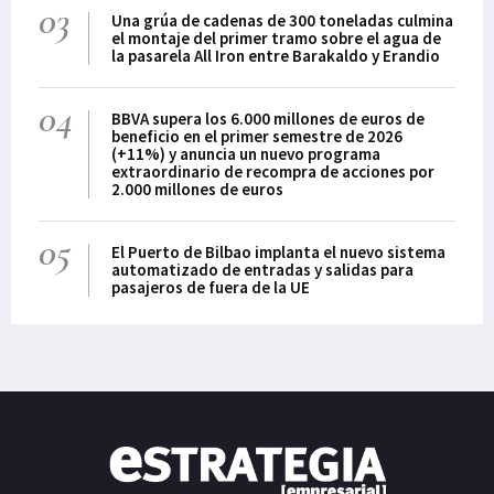
03
en autosuficiencia
Una grúa de cadenas de 300 toneladas culmina
energética, gestión de
el montaje del primer tramo sobre el agua de
la pasarela All Iron entre Barakaldo y Erandio
residuos o slow food. Por
último, el futuro es, sin
04
duda, versatilidad y
BBVA supera los 6.000 millones de euros de
polivalencia de los
beneficio en el primer semestre de 2026
(+11%) y anuncia un nuevo programa
espacios.
extraordinario de recompra de acciones por
2.000 millones de euros
05
El Puerto de Bilbao implanta el nuevo sistema
automatizado de entradas y salidas para
pasajeros de fuera de la UE