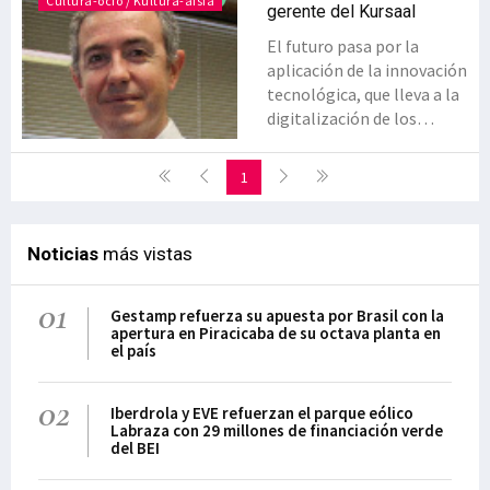
Cultura-ocio / Kultura-aisia
gerente del Kursaal
El futuro pasa por la
aplicación de la innovación
tecnológica, que lleva a la
digitalización de los
palacios a través de nuevos
sistemas de comunicación
1
que se concretan en
nuevas fórmulas para
conectar con clientes,
Noticias
más vistas
integrar a proveedores o
interactuar con usuarios
01
(webs, apps, redes
Gestamp refuerza su apuesta por Brasil con la
apertura en Piracicaba de su octava planta en
sociales…) o nuevas
el país
soluciones audiovisuales
que dotan de versatilidad a
02
los espacios (realidad
Iberdrola y EVE refuerzan el parque eólico
Labraza con 29 millones de financiación verde
aumentada…). Es obligada
del BEI
la sostenibilidad, que en
nuestro ámbito se traduce