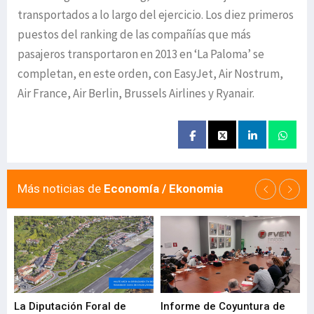
transportados a lo largo del ejercicio. Los diez primeros
puestos del ranking de las compañías que más
pasajeros transportaron en 2013 en ‘La Paloma’ se
completan, en este orden, con EasyJet, Air Nostrum,
Air France, Air Berlin, Brussels Airlines y Ryanair.
Más noticias de
Economía / Ekonomia
La Diputación Foral de
Informe de Coyuntura de
Ar