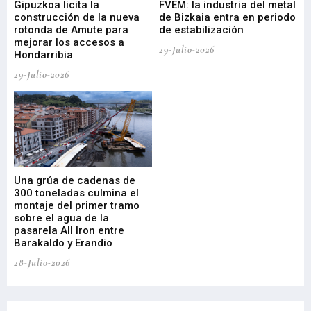
ral
Gipuzkoa licita la
FVEM: la industria del metal
ur
construcción de la nueva
de Bizkaia entra en periodo
co
rotonda de Amute para
de estabilización
edi
mejorar los accesos a
pa
29-Julio-2026
Hondarribia
Cy
29-Julio-2026
23-
Una grúa de cadenas de
La
300 toneladas culmina el
Ba
montaje del primer tramo
res
sobre el agua de la
em
pasarela All Iron entre
21-
Barakaldo y Erandio
28-Julio-2026