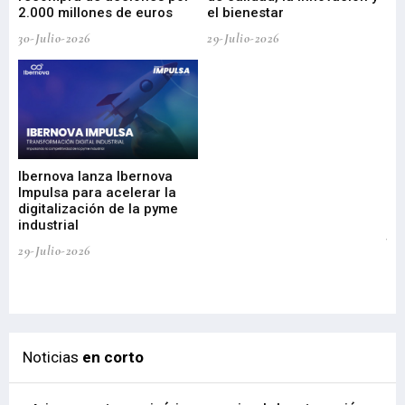
2.000 millones de euros
el bienestar
30-Julio-2026
29-Julio-2026
Mi
nu
di
Ibernova lanza Ibernova
ma
Impulsa para acelerar la
in
digitalización de la pyme
mi
industrial
de
te
29-Julio-2026
el
29-
Noticias
en corto