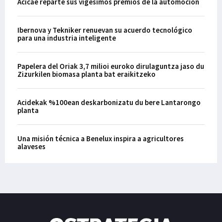
Acicae reparte sus vigésimos premios de la automoción
Ibernova y Tekniker renuevan su acuerdo tecnológico
para una industria inteligente
Papelera del Oriak 3,7 milioi euroko dirulaguntza jaso du
Zizurkilen biomasa planta bat eraikitzeko
Acidekak %100ean deskarbonizatu du bere Lantarongo
planta
Una misión técnica a Benelux inspira a agricultores
alaveses