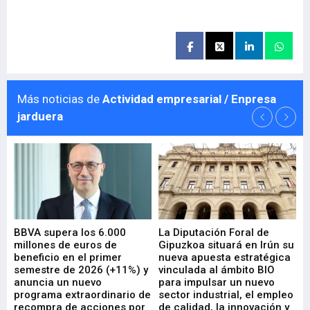
Más noticias de
Actividad empresarial / Enpresa
jarduera
e
BBVA supera los 6.000
La Diputación Foral de
En
millones de euros de
Gipuzkoa situará en Irún su
em
beneficio en el primer
nueva apuesta estratégica
de
ad
semestre de 2026 (+11%) y
vinculada al ámbito BIO
En
anuncia un nuevo
para impulsar un nuevo
En
programa extraordinario de
sector industrial, el empleo
29-
recompra de acciones por
de calidad, la innovación y