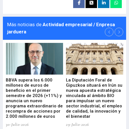
Más noticias de
Actividad empresarial / Enpresa
jarduera
e
BBVA supera los 6.000
La Diputación Foral de
En
millones de euros de
Gipuzkoa situará en Irún su
em
beneficio en el primer
nueva apuesta estratégica
de
ad
semestre de 2026 (+11%) y
vinculada al ámbito BIO
En
anuncia un nuevo
para impulsar un nuevo
En
programa extraordinario de
sector industrial, el empleo
29-
recompra de acciones por
de calidad, la innovación y
2.000 millones de euros
el bienestar
30-Julio-2026
29-Julio-2026