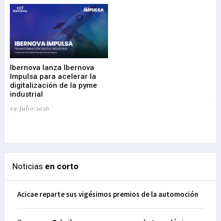
Mi
nu
di
Ibernova lanza Ibernova
ma
Impulsa para acelerar la
in
digitalización de la pyme
mi
industrial
de
te
29-Julio-2026
el
29-
Noticias
en corto
Acicae reparte sus vigésimos premios de la automoción