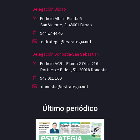
Delegación Bilbao
Edificio Albia I-Planta 6
San Vicente, 8. 48001 Bilbao
944 27 44 46
estrategia@estrategia.net
Delegación Donostia-San Sebastian
Edificio ACB – Planta 2 Ofic. 216
Portuetxe Bidea, 51. 20018 Donostia
943 011 160
donostia@estrategia.net
Último periódico