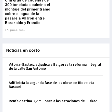
Una grúa de cadenas de
La
300 toneladas culmina el
Ba
montaje del primer tramo
res
sobre el agua de la
em
pasarela All Iron entre
21-
Barakaldo y Erandio
28-Julio-2026
Noticias
en corto
Vitoria-Gasteiz adjudica a Balgorza la reforma integral
de la calle San Antonio
Adif inicia la segunda fase de las obras en Bidebieta-
Basauri
Renfe destina 3,2 millones a las estaciones de Euskadi