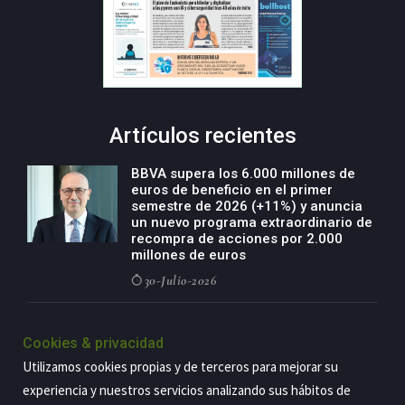
Artículos recientes
BBVA supera los 6.000 millones de
euros de beneficio en el primer
semestre de 2026 (+11%) y anuncia
un nuevo programa extraordinario de
recompra de acciones por 2.000
millones de euros
30-Julio-2026
BBVA acelera el crecimiento de su
negocio agro con un modelo global
Cookies & privacidad
de especialización presente en siete
Utilizamos cookies propias y de terceros para mejorar su
países
experiencia y nuestros servicios analizando sus hábitos de
29-Julio-2026