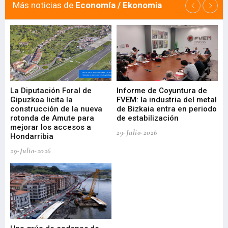
Más noticias de
Economía / Ekonomia
La Diputación Foral de
Informe de Coyuntura de
Ar
ral
Gipuzkoa licita la
FVEM: la industria del metal
ur
construcción de la nueva
de Bizkaia entra en periodo
co
rotonda de Amute para
de estabilización
edi
mejorar los accesos a
pa
29-Julio-2026
Hondarribia
Cy
29-Julio-2026
23-