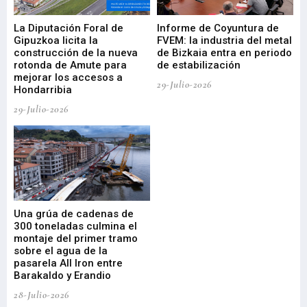
La Diputación Foral de
Informe de Coyuntura de
Ar
ral
Gipuzkoa licita la
FVEM: la industria del metal
ur
construcción de la nueva
de Bizkaia entra en periodo
co
rotonda de Amute para
de estabilización
edi
mejorar los accesos a
pa
29-Julio-2026
Hondarribia
Cy
29-Julio-2026
23-
Una grúa de cadenas de
La
300 toneladas culmina el
Ba
montaje del primer tramo
res
sobre el agua de la
em
pasarela All Iron entre
21-
Barakaldo y Erandio
28-Julio-2026