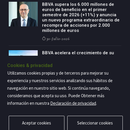
BBVA supera los 6.000 millones de
euros de beneficio en el primer
semestre de 2026 (+11%) y anuncia
un nuevo programa extraordinario de
recompra de acciones por 2.000
millones de euros
30-Julio-2026
BBVA acelera el crecimiento de su
negocio agro con un modelo global
de especialización presente en siete
Cookies & privacidad
países
Utilizamos cookies propias y de terceros para mejorar su
29-Julio-2026
experiencia y nuestros servicios analizando sus hábitos de
navegación en nuestro sitio web. Si continúa navegando,
consideramos que acepta su uso. Puede Obtener más
Copyright@2026 Estrategia Empresarial
información en nuestra
Declaración de privacidad
.
Privacidad
Aviso legal
Política de cookies
Contacto
RSS
Aceptar cookies
Seleccionar cookies