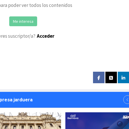
ara poder ver todos los contenidos
Me interesa
eres suscriptor/a?
Acceder
npresa jarduera