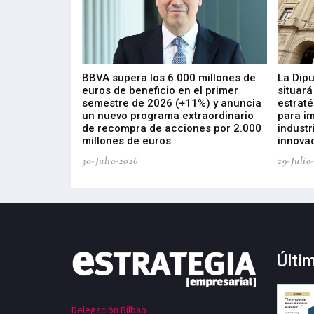
 los nuevos
BBVA supera los 6.000 millones de
La Dip
s de ZIV que, en
euros de beneficio en el primer
situará
de inversión
semestre de 2026 (+11%) y anuncia
estraté
, busca impulsar
un nuevo programa extraordinario
para i
 tecnología
de recompra de acciones por 2.000
industr
ricas del futuro
millones de euros
innovac
30-Julio-2026
29-Julio
Últi
Delegación Bilbao