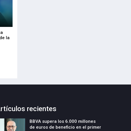
sa
Envalora garantiza a las empresas el
Euskaltel realiza
de la
cumplimiento del Reglamento
centenar de inte
Europeo de Envases y Residuos de
garantizar la con
Envases (PPWR)
29-Julio-2026
29-Julio-2026
rtículos recientes
BBVA supera los 6.000 millones
de euros de beneficio en el primer