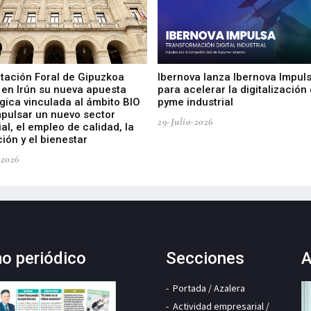
utación Foral de Gipuzkoa
Ibernova lanza Ibernova Impul
 en Irún su nueva apuesta
para acelerar la digitalización 
gica vinculada al ámbito BIO
pyme industrial
mpulsar un nuevo sector
29-Julio-2026
ial, el empleo de calidad, la
ión y el bienestar
-2026
mo periódico
Secciones
A
Portada / Azalera
Actividad empresarial /