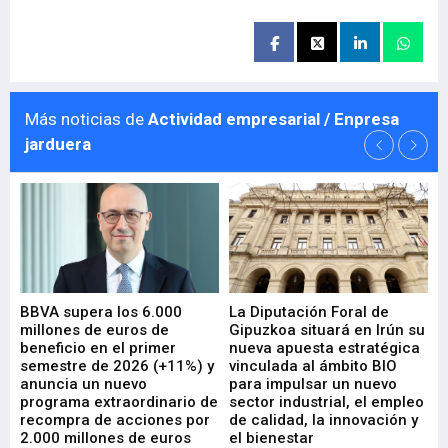
Más noticias de
Actividad empresarial / Enpresa
jarduera
e
BBVA supera los 6.000
La Diputación Foral de
En
millones de euros de
Gipuzkoa situará en Irún su
em
beneficio en el primer
nueva apuesta estratégica
de
ad
semestre de 2026 (+11%) y
vinculada al ámbito BIO
En
anuncia un nuevo
para impulsar un nuevo
En
programa extraordinario de
sector industrial, el empleo
29-
recompra de acciones por
de calidad, la innovación y
2.000 millones de euros
el bienestar