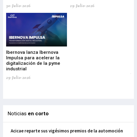
30-Julio-2026
29-Julio-2026
Mi
nu
di
Ibernova lanza Ibernova
ma
Impulsa para acelerar la
in
digitalización de la pyme
mi
industrial
de
te
29-Julio-2026
el
29-
Noticias
en corto
Acicae reparte sus vigésimos premios de la automoción