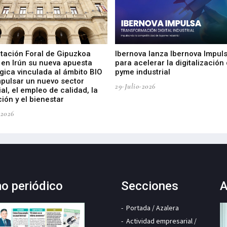
utación Foral de Gipuzkoa
Ibernova lanza Ibernova Impul
 en Irún su nueva apuesta
para acelerar la digitalización 
gica vinculada al ámbito BIO
pyme industrial
mpulsar un nuevo sector
29-Julio-2026
ial, el empleo de calidad, la
ión y el bienestar
-2026
mo periódico
Secciones
A
Portada / Azalera
Actividad empresarial /