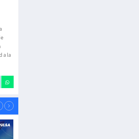
a
de
a
 a la