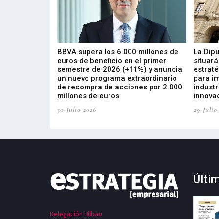
 los nuevos
BBVA supera los 6.000 millones de
La Dip
s de ZIV que, en
euros de beneficio en el primer
situará
de inversión
semestre de 2026 (+11%) y anuncia
estraté
, busca impulsar
un nuevo programa extraordinario
para i
 tecnología
de recompra de acciones por 2.000
industr
ricas del futuro
millones de euros
innovac
30-Julio-2026
29-Julio
Últi
Delegación Bilbao