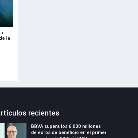
sa
Envalora garantiza a las empresas el
Euskaltel realiza
de la
cumplimiento del Reglamento
centenar de inte
Europeo de Envases y Residuos de
garantizar la con
Envases (PPWR)
29-Julio-2026
29-Julio-2026
rtículos recientes
BBVA supera los 6.000 millones
de euros de beneficio en el primer