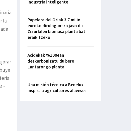
industria inteligente
inaria
Papelera del Oriak 3,7 milioi
r la
euroko dirulaguntza jaso du
cada
Zizurkilen biomasa planta bat
s
eraikitzeko
Acidekak %100ean
deskarbonizatu du bere
ejorar
Lantarongo planta
ibuye
teria
Una misión técnica a Benelux
s -
inspira a agricultores alaveses