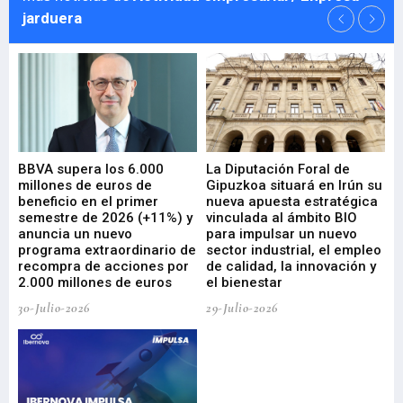
jarduera
e
BBVA supera los 6.000
La Diputación Foral de
En
millones de euros de
Gipuzkoa situará en Irún su
em
beneficio en el primer
nueva apuesta estratégica
de
ad
semestre de 2026 (+11%) y
vinculada al ámbito BIO
En
anuncia un nuevo
para impulsar un nuevo
En
programa extraordinario de
sector industrial, el empleo
29-
recompra de acciones por
de calidad, la innovación y
2.000 millones de euros
el bienestar
30-Julio-2026
29-Julio-2026
Mi