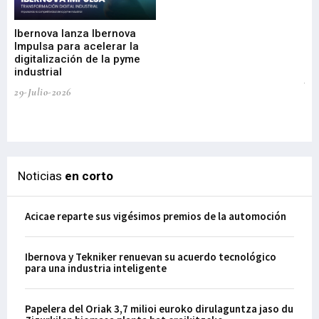
nu
di
Ibernova lanza Ibernova
ma
Impulsa para acelerar la
in
digitalización de la pyme
mi
industrial
de
te
29-Julio-2026
el
29-
Noticias
en corto
Acicae reparte sus vigésimos premios de la automoción
Ibernova y Tekniker renuevan su acuerdo tecnológico
para una industria inteligente
Papelera del Oriak 3,7 milioi euroko dirulaguntza jaso du