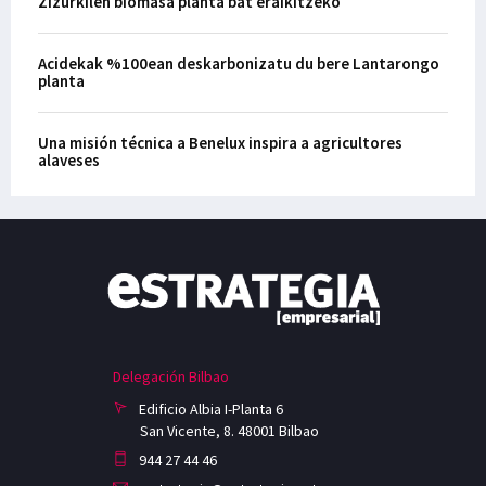
Zizurkilen biomasa planta bat eraikitzeko
Acidekak %100ean deskarbonizatu du bere Lantarongo
planta
Una misión técnica a Benelux inspira a agricultores
alaveses
Delegación Bilbao
Edificio Albia I-Planta 6
San Vicente, 8. 48001 Bilbao
944 27 44 46