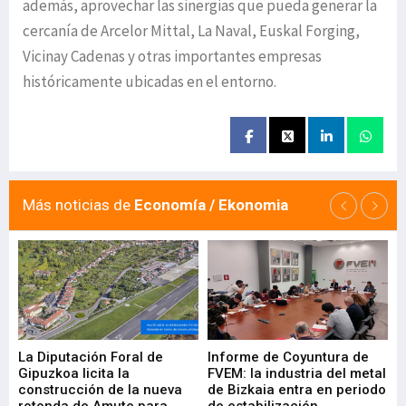
además, aprovechar las sinergias que pueda generar la
cercanía de Arcelor Mittal, La Naval, Euskal Forging,
Vicinay Cadenas y otras importantes empresas
históricamente ubicadas en el entorno.
Más noticias de
Economía / Ekonomia
La Diputación Foral de
Informe de Coyuntura de
Ar
ral
Gipuzkoa licita la
FVEM: la industria del metal
ur
construcción de la nueva
de Bizkaia entra en periodo
co