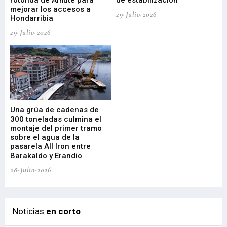
rotonda de Amute para
de estabilización
edi
mejorar los accesos a
pa
29-Julio-2026
Hondarribia
Cy
29-Julio-2026
23-
Una grúa de cadenas de
La
300 toneladas culmina el
Ba
montaje del primer tramo
res
sobre el agua de la
em
pasarela All Iron entre
21-
Barakaldo y Erandio
28-Julio-2026
Noticias
en corto