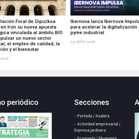
utación Foral de Gipuzkoa
Ibernova lanza Ibernova Impul
 en Irún su nueva apuesta
para acelerar la digitalización 
gica vinculada al ámbito BIO
pyme industrial
mpulsar un nuevo sector
29-Julio-2026
ial, el empleo de calidad, la
ión y el bienestar
-2026
mo periódico
Secciones
A
Portada / Azalera
Actividad empresarial /
Enpresa jarduera
Economía / Ekonomia