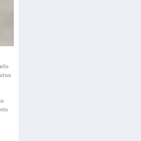
ello
itivo
so
unto