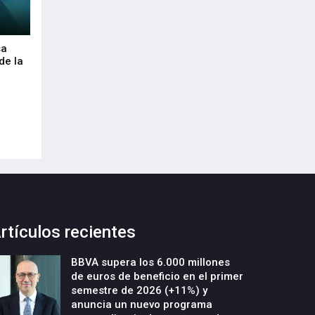
sa
Envalora garantiza a las empresas el
Euskaltel realiza
de la
cumplimiento del Reglamento
centenar de inte
Europeo de Envases y Residuos de
garantizar la con
Envases (PPWR)
29-Julio-2026
29-Julio-2026
rtículos recientes
BBVA supera los 6.000 millones
de euros de beneficio en el primer
semestre de 2026 (+11%) y
anuncia un nuevo programa