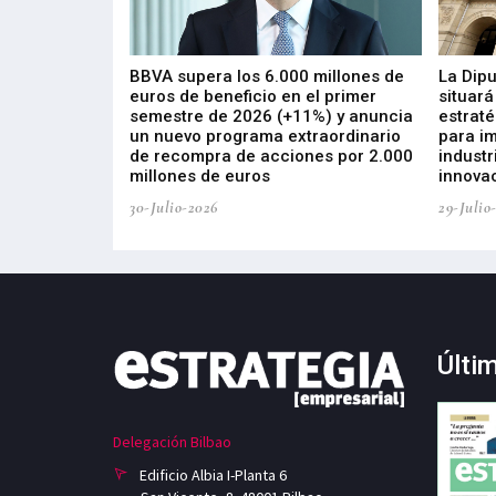
 los nuevos
BBVA supera los 6.000 millones de
La Dip
s de ZIV que, en
euros de beneficio en el primer
situará
de inversión
semestre de 2026 (+11%) y anuncia
estraté
, busca impulsar
un nuevo programa extraordinario
para i
 tecnología
de recompra de acciones por 2.000
industr
ricas del futuro
millones de euros
innovac
30-Julio-2026
29-Julio
Últi
Delegación Bilbao
Edificio Albia I-Planta 6