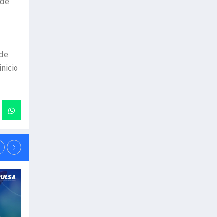
 de
 de
inicio