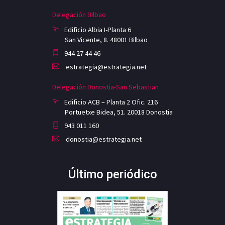
Delegación Bilbao
Edificio Albia I-Planta 6
San Vicente, 8. 48001 Bilbao
944 27 44 46
estrategia@estrategia.net
Delegación Donostia-San Sebastian
Edificio ACB – Planta 2 Ofic. 216
Portuetxe Bidea, 51. 20018 Donostia
943 011 160
donostia@estrategia.net
Último periódico