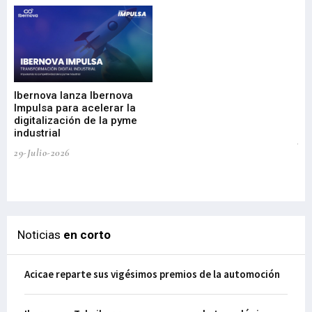
Mi
nu
di
Ibernova lanza Ibernova
ma
Impulsa para acelerar la
in
digitalización de la pyme
mi
industrial
de
te
29-Julio-2026
el
29-
Noticias
en corto
Acicae reparte sus vigésimos premios de la automoción