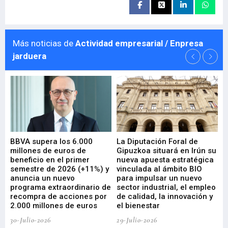
Más noticias de
Actividad empresarial / Enpresa
jarduera
e
BBVA supera los 6.000
La Diputación Foral de
En
millones de euros de
Gipuzkoa situará en Irún su
em
beneficio en el primer
nueva apuesta estratégica
de
ad
semestre de 2026 (+11%) y
vinculada al ámbito BIO
En
anuncia un nuevo
para impulsar un nuevo
En
programa extraordinario de
sector industrial, el empleo
29-
recompra de acciones por
de calidad, la innovación y
2.000 millones de euros
el bienestar
30-Julio-2026
29-Julio-2026