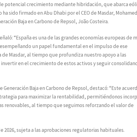
e potencial crecimiento mediante hibridación, que abarca eóli
do ha sido firmado en Abu Dhabi por el CEO de Masdar, Mohame
neración Baja en Carbono de Repsol, João Costeira.
ñaló: “España es una de las grandes economías europeas de 
n desempeñando un papel fundamental en el impulso de ese
ra de Masdar, al tiempo que profundiza nuestro apoyo a las
vertir en el crecimiento de estos activos y seguir consolidan
 de Generación Baja en Carbono de Repsol, destacó: “Este acuer
rategia para maximizar la rentabilidad, permitiéndonos incorp
gías renovables, al tiempo que seguimos reforzando el valor de
de 2026, sujeta a las aprobaciones regulatorias habituales.