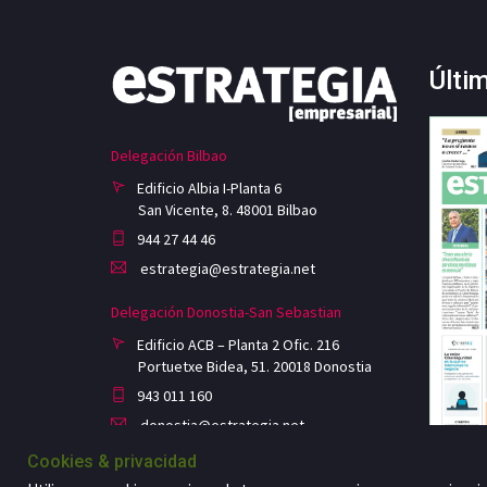
Últi
Delegación Bilbao
Edificio Albia I-Planta 6
San Vicente, 8. 48001 Bilbao
944 27 44 46
estrategia@estrategia.net
Delegación Donostia-San Sebastian
Edificio ACB – Planta 2 Ofic. 216
Portuetxe Bidea, 51. 20018 Donostia
943 011 160
donostia@estrategia.net
Cookies & privacidad