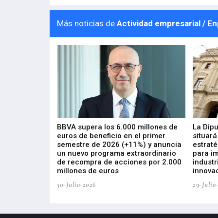
Más noticias de
Actividad empresarial / E
 los nuevos
BBVA supera los 6.000 millones de
La Dip
s de ZIV que, en
euros de beneficio en el primer
situará
de inversión
semestre de 2026 (+11%) y anuncia
estraté
, busca impulsar
un nuevo programa extraordinario
para i
 tecnología
de recompra de acciones por 2.000
industr
ricas del futuro
millones de euros
innovac
30-Julio-2026
29-Julio