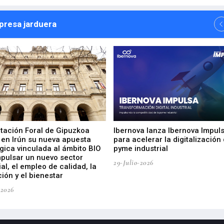
npresa jarduera
utación Foral de Gipuzkoa
Ibernova lanza Ibernova Impul
 en Irún su nueva apuesta
para acelerar la digitalización 
gica vinculada al ámbito BIO
pyme industrial
mpulsar un nuevo sector
29-Julio-2026
ial, el empleo de calidad, la
ión y el bienestar
-2026