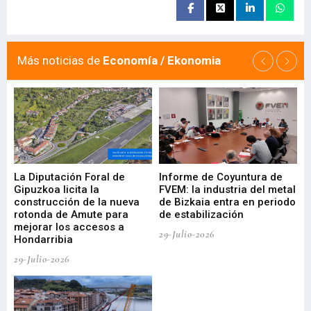
Más noticias de
Economía / Ekonomia
La Diputación Foral de
Informe de Coyuntura de
Ar
ral
Gipuzkoa licita la
FVEM: la industria del metal
ur
construcción de la nueva
de Bizkaia entra en periodo
co
rotonda de Amute para
de estabilización
edi
mejorar los accesos a
pa
29-Julio-2026
Hondarribia
Cy
29-Julio-2026
23-