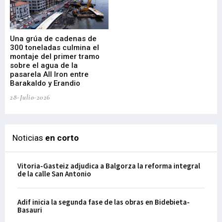
Una grúa de cadenas de
La
300 toneladas culmina el
Ba
montaje del primer tramo
res
sobre el agua de la
em
pasarela All Iron entre
21-
Barakaldo y Erandio
28-Julio-2026
Noticias
en corto
Vitoria-Gasteiz adjudica a Balgorza la reforma integral
de la calle San Antonio
Adif inicia la segunda fase de las obras en Bidebieta-
Basauri