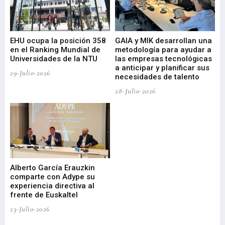
EHU ocupa la posición 358
GAIA y MIK desarrollan una
De
en el Ranking Mundial de
metodología para ayudar a
Fu
a
Universidades de la NTU
las empresas tecnológicas
nu
a anticipar y planificar sus
ac
29-Julio-2026
necesidades de talento
cr
de
28-Julio-2026
22-
Alberto García Erauzkin
comparte con Adype su
BI
experiencia directiva al
pr
frente de Euskaltel
en
23-Julio-2026
21-