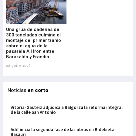
Una grúa de cadenas de
La
300 toneladas culmina el
Ba
montaje del primer tramo
res
sobre el agua de la
em
pasarela All Iron entre
21-
Barakaldo y Erandio
28-Julio-2026
Noticias
en corto
Vitoria-Gasteiz adjudica a Balgorza la reforma integral
de la calle San Antonio
Adif inicia la segunda fase de las obras en Bidebieta-
Basauri