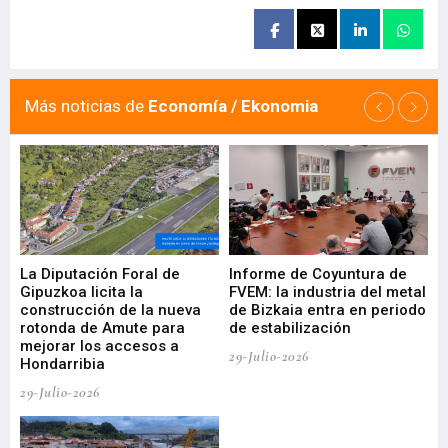
Más noticias de
Economía / Ekonomia
La Diputación Foral de
Informe de Coyuntura de
Ar
ral
Gipuzkoa licita la
FVEM: la industria del metal
ur
construcción de la nueva
de Bizkaia entra en periodo
co
rotonda de Amute para
de estabilización
edi
mejorar los accesos a
pa
29-Julio-2026
Hondarribia
Cy
29-Julio-2026
23-