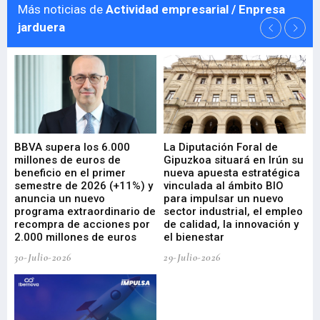
Más noticias de
Actividad empresarial / Enpresa
jarduera
e
BBVA supera los 6.000
La Diputación Foral de
En
millones de euros de
Gipuzkoa situará en Irún su
em
beneficio en el primer
nueva apuesta estratégica
de
ad
semestre de 2026 (+11%) y
vinculada al ámbito BIO
En
anuncia un nuevo
para impulsar un nuevo
En
programa extraordinario de
sector industrial, el empleo
29-
recompra de acciones por
de calidad, la innovación y
2.000 millones de euros
el bienestar
30-Julio-2026
29-Julio-2026