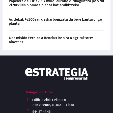
Papelera del Oriak 3,7 milioi euroko dirulaguntza jaso du
Zizurkilen biomasa planta bat eraikitzeko
Acidekak %100ean deskarbonizatu du bere Lantarongo
planta
Una misión técnica a Benelux inspira a agricultores
alaveses
Delegación Bilbao
Edificio Albia I-Planta 6
San Vicente, 8. 48001 Bilbao
944 27 44 46