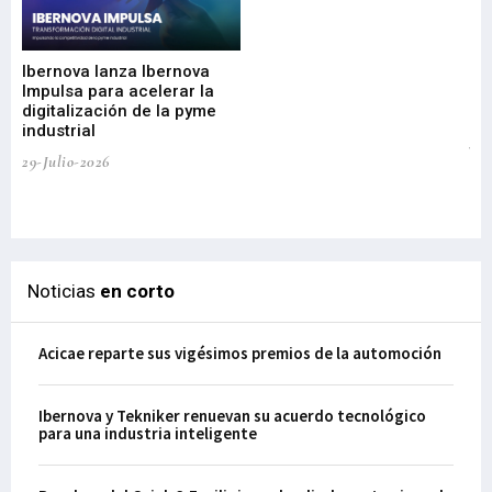
Mi
nu
di
Ibernova lanza Ibernova
ma
Impulsa para acelerar la
in
digitalización de la pyme
mi
industrial
de
te
29-Julio-2026
el
29-
Noticias
en corto
Acicae reparte sus vigésimos premios de la automoción
Ibernova y Tekniker renuevan su acuerdo tecnológico
para una industria inteligente