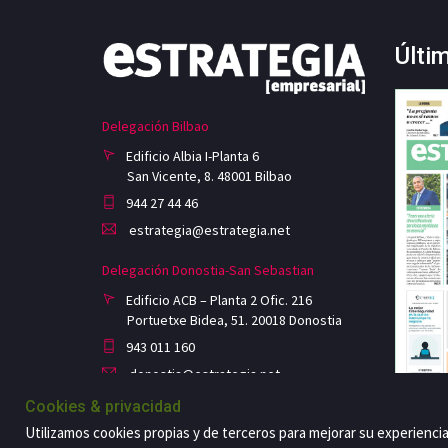
Últi
Delegación Bilbao
Edificio Albia I-Planta 6
San Vicente, 8. 48001 Bilbao
944 27 44 46
estrategia@estrategia.net
Delegación Donostia-San Sebastian
Edificio ACB – Planta 2 Ofic. 216
Portuetxe Bidea, 51. 20018 Donostia
943 011 160
donostia@estrategia.net
Cookies & privacidad
Utilizamos cookies propias y de terceros para mejorar su experienci