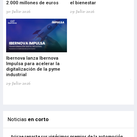
2.000 millones de euros
el bienestar
30-Julio-2026
29-Julio-2026
Mi
nu
di
Ibernova lanza Ibernova
ma
Impulsa para acelerar la
in
digitalización de la pyme
mi
industrial
de
te
29-Julio-2026
el
29-
Noticias
en corto
Acicae reparte sus vigésimos premios de la automoción