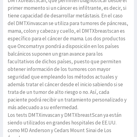
DMTXbreastScan, que permiten diagnosticar desde el
primer momento si un cáncer es infiltrante, es decir, si
tiene capacidad de desarrollar metástasis. En el caso
del DMTXinvascan se utiliza para tumores de páncreas,
mama, colon y cabeza y cuello, el DMTXbreastscan es
específico para el cáncer de mama. Los dos productos
que Oncomatryx pondrá a disposición en los países
balcánicos suponen un gran avance para los
facultativos de dichos países, puesto que permiten
obtener información de los tumores con mayor
seguridad que empleando los métodos actuales y
además tratar el cáncer desde el inicio sabiendo si se
trata de un tumor de alto riesgo o no. Así, cada
paciente podrá recibir un tratamiento personalizado y
más adecuado a su enfermedad.
Los tests DMTXinvascan y DMTXbreastScan ya están
siendo utilizados en grandes hospitales de EE.UU.
como MD Anderson y Cedars Mount Sinai de Los