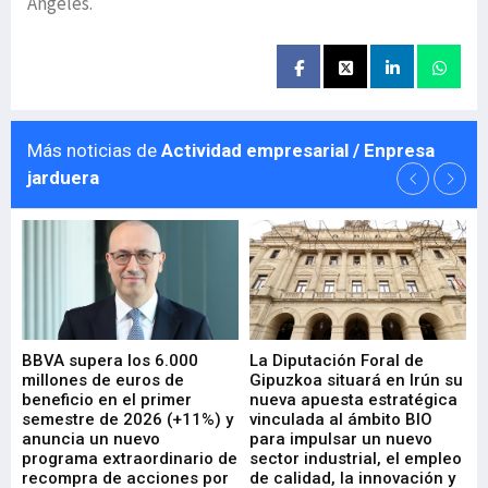
Ángeles.
Más noticias de
Actividad empresarial / Enpresa
jarduera
e
BBVA supera los 6.000
La Diputación Foral de
En
millones de euros de
Gipuzkoa situará en Irún su
em
beneficio en el primer
nueva apuesta estratégica
de
ad
semestre de 2026 (+11%) y
vinculada al ámbito BIO
En
anuncia un nuevo
para impulsar un nuevo
En
programa extraordinario de
sector industrial, el empleo
29-
recompra de acciones por
de calidad, la innovación y