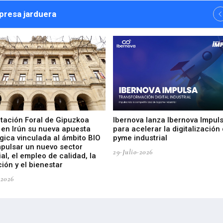
npresa jarduera
utación Foral de Gipuzkoa
Ibernova lanza Ibernova Impul
 en Irún su nueva apuesta
para acelerar la digitalización 
gica vinculada al ámbito BIO
pyme industrial
mpulsar un nuevo sector
29-Julio-2026
ial, el empleo de calidad, la
ión y el bienestar
-2026