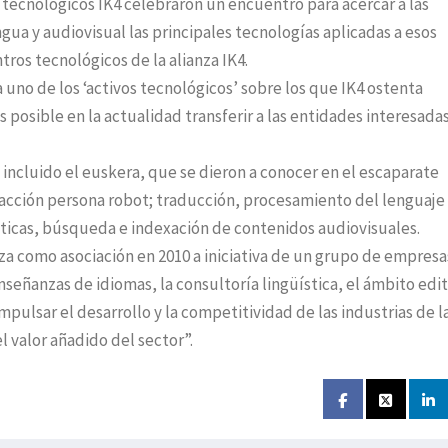
s tecnológicos IK4 celebraron un encuentro para acercar a las
ngua y audiovisual las principales tecnologías aplicadas a esos
tros tecnológicos de la alianza IK4.
a uno de los ‘activos tecnológicos’ sobre los que IK4 ostenta
 posible en la actualidad transferir a las entidades interesada
s incluido el euskera, que se dieron a conocer en el escaparate
acción persona robot; traducción, procesamiento del lenguaje
áticas, búsqueda e indexación de contenidos audiovisuales.
iza como asociación en 2010 a iniciativa de un grupo de empresa
señanzas de idiomas, la consultoría lingüística, el ámbito edit
impulsar el desarrollo y la competitividad de las industrias de l
l valor añadido del sector”.