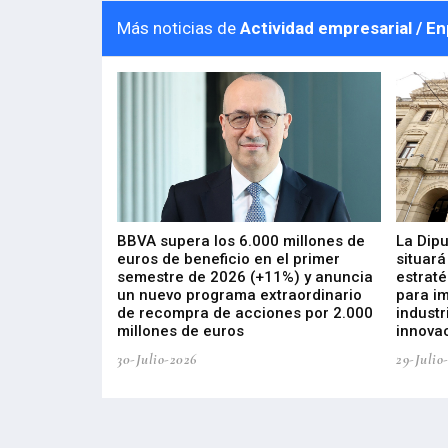
Más noticias de
Actividad empresarial / E
 los nuevos
BBVA supera los 6.000 millones de
La Dip
s de ZIV que, en
euros de beneficio en el primer
situará
de inversión
semestre de 2026 (+11%) y anuncia
estraté
, busca impulsar
un nuevo programa extraordinario
para i
 tecnología
de recompra de acciones por 2.000
industr
ricas del futuro
millones de euros
innovac
30-Julio-2026
29-Julio