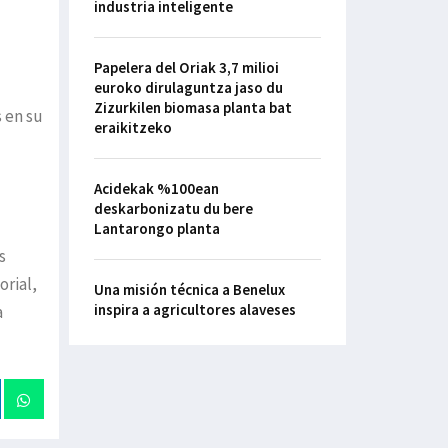
industria inteligente
Papelera del Oriak 3,7 milioi
euroko dirulaguntza jaso du
Zizurkilen biomasa planta bat
s en su
eraikitzeko
Acidekak %100ean
deskarbonizatu du bere
Lantarongo planta
s
orial,
Una misión técnica a Benelux
inspira a agricultores alaveses
a