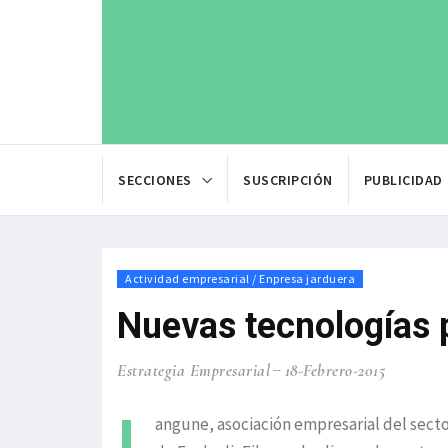
SECCIONES
SUSCRIPCIÓN
PUBLICIDAD
Actividad empresarial / Enpresa jarduera
Nuevas tecnologías p
Estrategia Empresarial
18-Febrero-2015
L
angune, asociación empresarial del sector