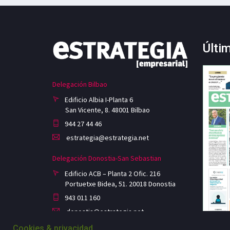
Últi
Delegación Bilbao
Edificio Albia I-Planta 6
San Vicente, 8. 48001 Bilbao
944 27 44 46
estrategia@estrategia.net
Delegación Donostia-San Sebastian
Edificio ACB – Planta 2 Ofic. 216
Portuetxe Bidea, 51. 20018 Donostia
943 011 160
donostia@estrategia.net
Cookies & privacidad