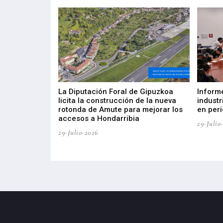
del Barómetro
La Diputación Foral de Gipuzkoa
Inform
a del tejido
licita la construcción de la nueva
industr
aia
rotonda de Amute para mejorar los
en peri
accesos a Hondarribia
29-Julio
29-Julio-2026