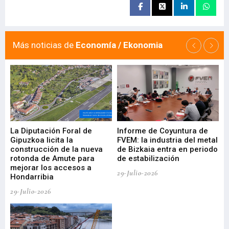
Más noticias de
Economía / Ekonomia
La Diputación Foral de
Informe de Coyuntura de
Ar
ral
Gipuzkoa licita la
FVEM: la industria del metal
ur
construcción de la nueva
de Bizkaia entra en periodo
co
rotonda de Amute para
de estabilización
edi
mejorar los accesos a
pa
29-Julio-2026
Hondarribia
Cy
29-Julio-2026
23-