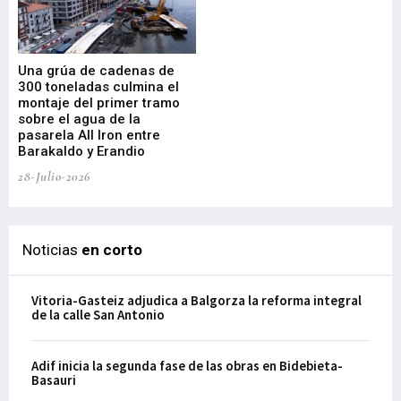
Una grúa de cadenas de
La
300 toneladas culmina el
Ba
montaje del primer tramo
res
sobre el agua de la
em
pasarela All Iron entre
21-
Barakaldo y Erandio
28-Julio-2026
Noticias
en corto
Vitoria-Gasteiz adjudica a Balgorza la reforma integral
de la calle San Antonio
Adif inicia la segunda fase de las obras en Bidebieta-
Basauri