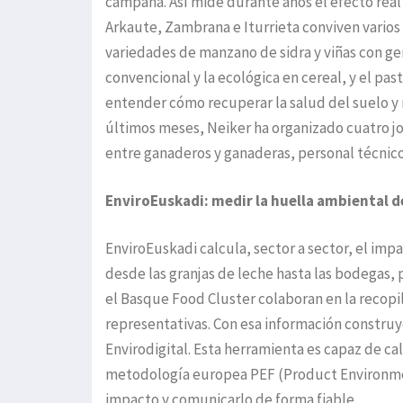
campaña. Así mide durante años el efecto real d
Arkaute, Zambrana e Iturrieta conviven varios
variedades de manzano de sidra y viñas con ge
convencional y la ecológica en cereal, y el pa
entender cómo recuperar la salud del suelo y 
últimos meses, Neiker ha organizado cuatro jo
entre ganaderos y ganaderas, personal técnico
EnviroEuskadi: medir la huella ambiental 
EnviroEuskadi calcula, sector a sector, el imp
desde las granjas de leche hasta las bodegas,
el Basque Food Cluster colaboran en la recopi
representativas. Con esa información construy
Envirodigital. Esta herramienta es capaz de ca
metodología europea PEF (Product Environment
impacto y comunicarlo de forma fiable.