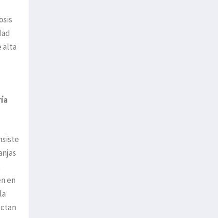
osis
dad
 alta
ía
nsiste
anjas
,
en en
la
ectan