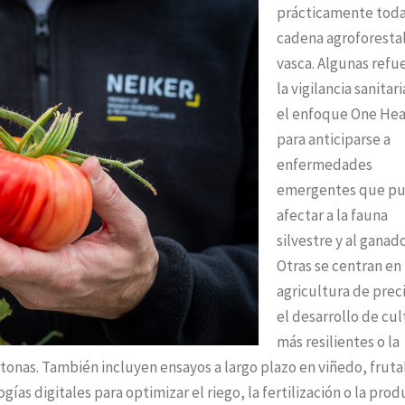
prácticamente toda
cadena agroforesta
vasca. Algunas refu
la vigilancia sanitar
el enfoque One Hea
para anticiparse a
enfermedades
emergentes que p
afectar a la fauna
silvestre y al ganado
Otras se centran en 
agricultura de preci
el desarrollo de cul
más resilientes o la
tonas. También incluyen ensayos a largo plazo en viñedo, fruta
gías digitales para optimizar el riego, la fertilización o la pro