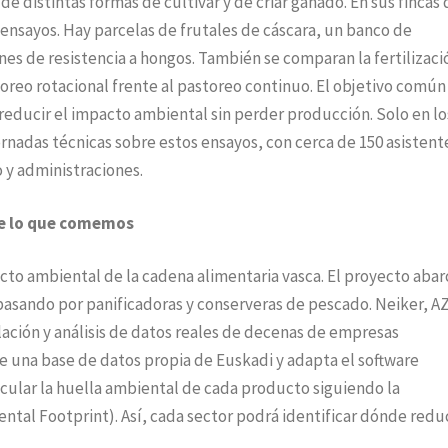
e distintas formas de cultivar y de criar ganado. En sus fincas 
 ensayos. Hay parcelas de frutales de cáscara, un banco de
nes de resistencia a hongos. También se comparan la fertilizaci
storeo rotacional frente al pastoreo continuo. El objetivo común
reducir el impacto ambiental sin perder producción. Solo en lo
rnadas técnicas sobre estos ensayos, con cerca de 150 asistent
 y administraciones.
de lo que comemos
acto ambiental de la cadena alimentaria vasca. El proyecto abar
 pasando por panificadoras y conserveras de pescado. Neiker, AZ
lación y análisis de datos reales de decenas de empresas
e una base de datos propia de Euskadi y adapta el software
lcular la huella ambiental de cada producto siguiendo la
al Footprint). Así, cada sector podrá identificar dónde reduc