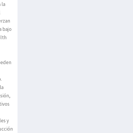
 la
l
erzan
ia bajo
lth
ueden
.
la
sión,
tivos
les y
ducción