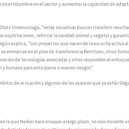
la incertidumbre en el sector y aumentar la capacidad de adapt
 Olatz Unamunzaga, "estas iniciativas buscan transferir result
s explotaciones, reforzar la sanidad animal y vegetal y garantiz
egún explica, "son proyectos que nacen de la escucha activa al
 se enmarcan en el plan de transferencia Berritzen, otros form
rporación de tecnologías avanzadas y otros responden al enfoqu
l y humana para anticiparse a nuevos riesgos".
ámbitos de actuación y algunos de los avances que ya están lle
on la que Neiker hace ensayos a largo plazo, no solo durante u