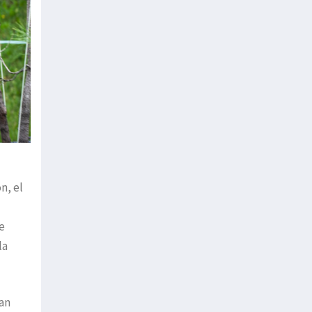
n, el
e
la
can