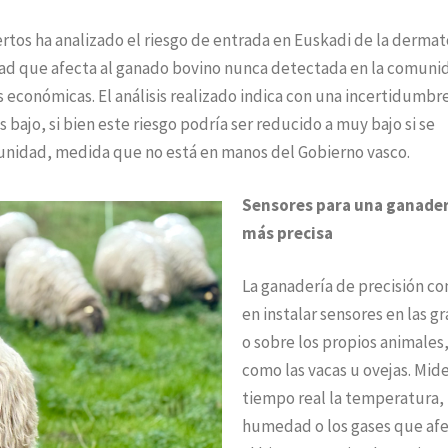
rtos ha analizado el riesgo de entrada en Euskadi de la dermat
dad que afecta al ganado bovino nunca detectada en la comuni
conómicas. El análisis realizado indica con una incertidumbre
bajo, si bien este riesgo podría ser reducido a muy bajo si se
unidad, medida que no está en manos del Gobierno vasco.
Sensores para una ganader
más precisa
La ganadería de precisión co
en instalar sensores en las gr
o sobre los propios animales
como las vacas u ovejas. Mid
tiempo real la temperatura, 
humedad o los gases que af