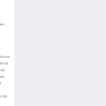
nes
nto en
en la
 así
as.
8
s de