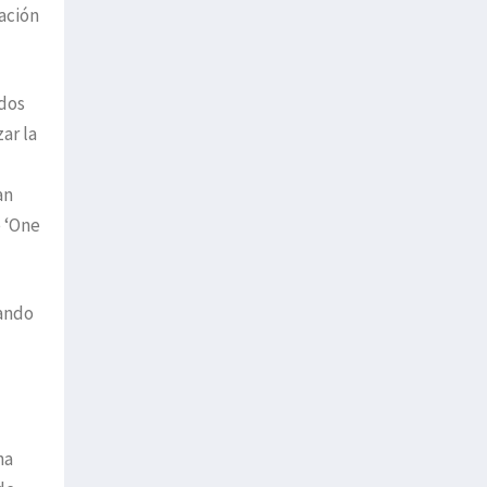
ación
ados
ar la
an
e ‘One
gando
na