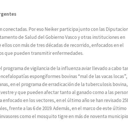
rgentes
n conectadas. Por eso Neiker participa junto con las Diputacio
rtamento de Salud del Gobierno Vasco y otras instituciones en
e ellos con más de tres décadas de recorrido, enfocados en el
podos que pueden transmitir enfermedades.
l programa de vigilancia de la influenza aviar llevado a cabo ta
encefalopatías espongiformes bovinas “mal de las vacas locas”, 
anas, en el programa de erradicación de la tuberculosis bovina,
lvestre y que pueden afectar tanto al ganado como a las person
 enfocado en los vectores, en el último año se han revisado 25
es, frente a las 6 de 2019. Además, en el marco de este último
invasores como el mosquito tigre en más de noventa municipio