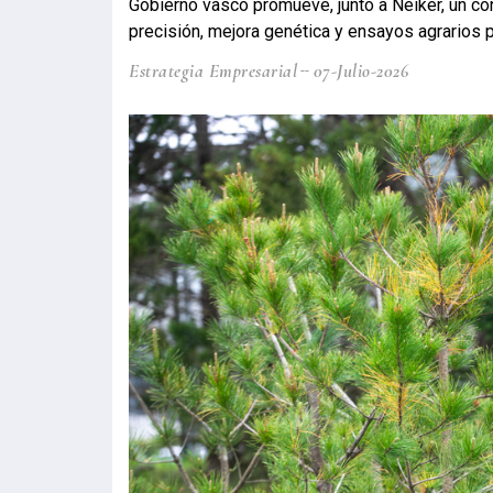
Gobierno vasco promueve, junto a Neiker, un con
precisión, mejora genética y ensayos agrarios p
Estrategia Empresarial
07-Julio-2026