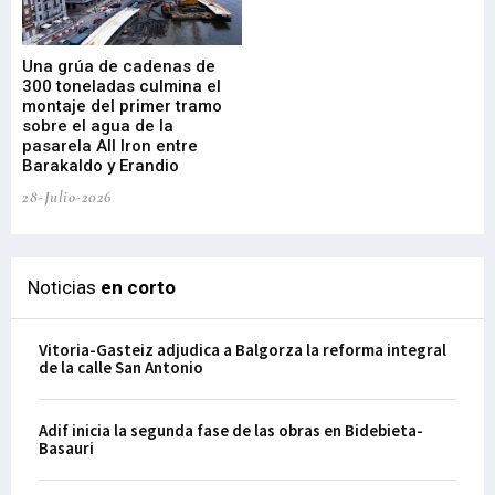
Una grúa de cadenas de
La
300 toneladas culmina el
Ba
montaje del primer tramo
res
sobre el agua de la
em
pasarela All Iron entre
21-
Barakaldo y Erandio
28-Julio-2026
Noticias
en corto
Vitoria-Gasteiz adjudica a Balgorza la reforma integral
de la calle San Antonio
Adif inicia la segunda fase de las obras en Bidebieta-
Basauri