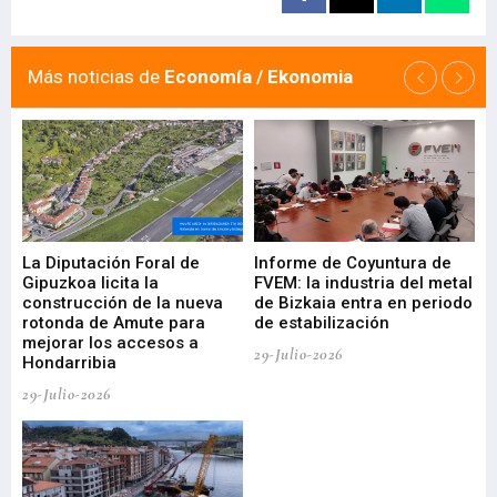
Más noticias de
Economía / Ekonomia
La Diputación Foral de
Informe de Coyuntura de
Ar
ral
Gipuzkoa licita la
FVEM: la industria del metal
ur
construcción de la nueva
de Bizkaia entra en periodo
co
rotonda de Amute para
de estabilización
edi
mejorar los accesos a
pa
29-Julio-2026
Hondarribia
Cy
29-Julio-2026
23-