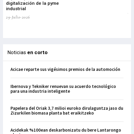
digitalización de la pyme
mi
industrial
de
te
29-Julio-2026
el
29-
Noticias
en corto
Acicae reparte sus vigésimos premios de la automoción
Ibernova y Tekniker renuevan su acuerdo tecnológico
para una industria inteligente
Papelera del Oriak 3,7 milioi euroko dirulaguntza jaso du
Zizurkilen biomasa planta bat eraikitzeko
Acidekak %100ean deskarbonizatu du bere Lantarongo