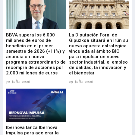
e
BBVA supera los 6.000
La Diputación Foral de
En
millones de euros de
Gipuzkoa situará en Irún su
em
beneficio en el primer
nueva apuesta estratégica
de
ad
semestre de 2026 (+11%) y
vinculada al ámbito BIO
En
anuncia un nuevo
para impulsar un nuevo
En
programa extraordinario de
sector industrial, el empleo
29-
recompra de acciones por
de calidad, la innovación y
2.000 millones de euros
el bienestar
30-Julio-2026
29-Julio-2026
Mi
nu
di
Ibernova lanza Ibernova
ma
Impulsa para acelerar la
in