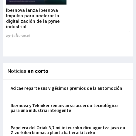
di
Ibernova lanza Ibernova
ma
Impulsa para acelerar la
in
digitalización de la pyme
mi
industrial
de
te
29-Julio-2026
el
29-
Noticias
en corto
Acicae reparte sus vigésimos premios de la automoción
Ibernova y Tekniker renuevan su acuerdo tecnológico
para una industria inteligente
Papelera del Oriak 3,7 milioi euroko dirulaguntza jaso du
Zizurkilen biomasa planta bat eraikitzeko