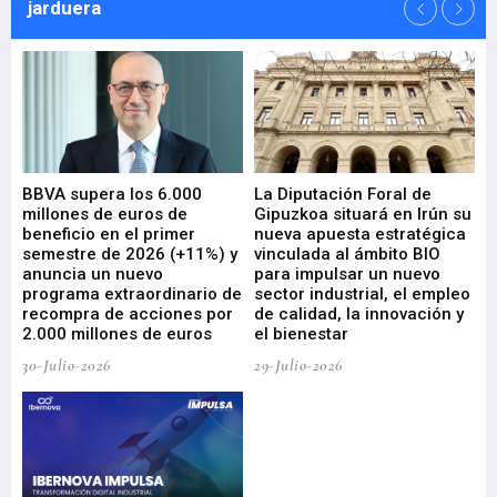
jarduera
e
BBVA supera los 6.000
La Diputación Foral de
En
millones de euros de
Gipuzkoa situará en Irún su
em
beneficio en el primer
nueva apuesta estratégica
de
ad
semestre de 2026 (+11%) y
vinculada al ámbito BIO
En
anuncia un nuevo
para impulsar un nuevo
En
programa extraordinario de
sector industrial, el empleo
29-
recompra de acciones por
de calidad, la innovación y
2.000 millones de euros
el bienestar
30-Julio-2026
29-Julio-2026
Mi
nu