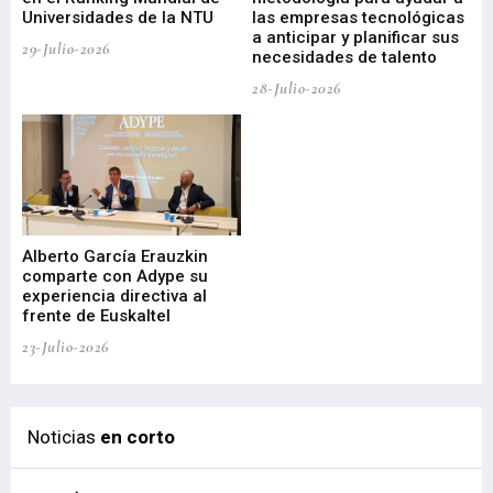
a
Universidades de la NTU
las empresas tecnológicas
nu
a anticipar y planificar sus
ac
29-Julio-2026
necesidades de talento
cr
de
28-Julio-2026
22-
Alberto García Erauzkin
comparte con Adype su
BI
experiencia directiva al
pr
frente de Euskaltel
en
23-Julio-2026
21-
Noticias
en corto