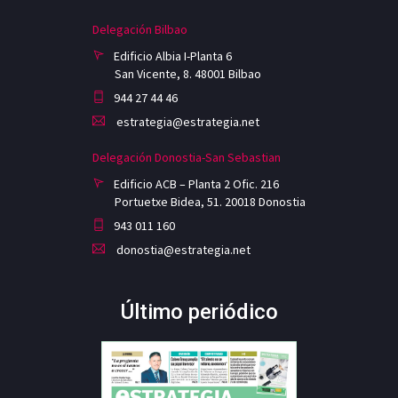
Delegación Bilbao
Edificio Albia I-Planta 6
San Vicente, 8. 48001 Bilbao
944 27 44 46
estrategia@estrategia.net
Delegación Donostia-San Sebastian
Edificio ACB – Planta 2 Ofic. 216
Portuetxe Bidea, 51. 20018 Donostia
943 011 160
donostia@estrategia.net
Último periódico