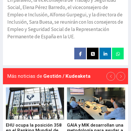
En paralelo, la viceconsejera de Trabajo y Seguridad
Social, Elena Pérez Barredo, el viceconsejero de
Empleo e Inclusión, Alfonso Gurpegui, y la directora de
Inclusión, Sara Buesa, se reunirán con los consejeros de
Empleo y Seguridad Social de la Representación
Permanente de España en la UE.
Más noticias de
Gestión / Kudeaketa
EHU ocupa la posición 358
GAIA y MIK desarrollan una
De
en el Ranking Mundial de
metodología para ayudar a
Fu