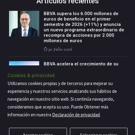
Artículos recientes
BBVA supera los 6.000 millones de
euros de beneficio en el primer
semestre de 2026 (+11%) y anuncia
un nuevo programa extraordinario de
recompra de acciones por 2.000
millones de euros
30-Julio-2026
BBVA acelera el crecimiento de su
negocio agro con un modelo global
de especialización presente en siete
Cookies & privacidad
países
Utilizamos cookies propias y de terceros para mejorar su
29-Julio-2026
experiencia y nuestros servicios analizando sus hábitos de
navegación en nuestro sitio web. Si continúa navegando,
consideramos que acepta su uso. Puede Obtener más
información en nuestra
Declaración de privacidad
.
Copyright@2026 Estrategia Empresarial
Privacidad
Aviso legal
Política de cookies
Contacto
RSS