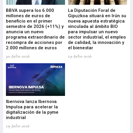
e
BBVA supera los 6.000
La Diputación Foral de
En
millones de euros de
Gipuzkoa situará en Irún su
em
beneficio en el primer
nueva apuesta estratégica
de
ad
semestre de 2026 (+11%) y
vinculada al ámbito BIO
En
anuncia un nuevo
para impulsar un nuevo
En
programa extraordinario de
sector industrial, el empleo
29-
recompra de acciones por
de calidad, la innovación y
2.000 millones de euros
el bienestar
30-Julio-2026
29-Julio-2026
Mi
nu
di
Ibernova lanza Ibernova
ma
Impulsa para acelerar la
in
digitalización de la pyme
mi
industrial
de
te
29-Julio-2026
el