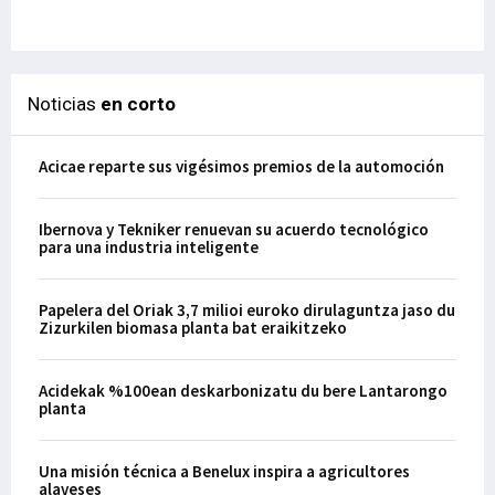
29-
Noticias
en corto
Acicae reparte sus vigésimos premios de la automoción
Ibernova y Tekniker renuevan su acuerdo tecnológico
para una industria inteligente
Papelera del Oriak 3,7 milioi euroko dirulaguntza jaso du
Zizurkilen biomasa planta bat eraikitzeko
Acidekak %100ean deskarbonizatu du bere Lantarongo
planta
Una misión técnica a Benelux inspira a agricultores
alaveses