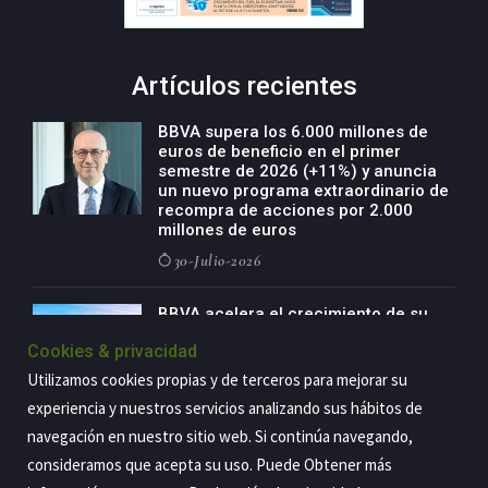
Artículos recientes
BBVA supera los 6.000 millones de
euros de beneficio en el primer
semestre de 2026 (+11%) y anuncia
un nuevo programa extraordinario de
recompra de acciones por 2.000
millones de euros
30-Julio-2026
BBVA acelera el crecimiento de su
negocio agro con un modelo global
Cookies & privacidad
de especialización presente en siete
países
Utilizamos cookies propias y de terceros para mejorar su
29-Julio-2026
experiencia y nuestros servicios analizando sus hábitos de
navegación en nuestro sitio web. Si continúa navegando,
consideramos que acepta su uso. Puede Obtener más