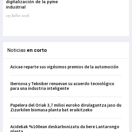
digitalización de la pyme
mi
industrial
de
te
29-Julio-2026
el
29-
Noticias
en corto
Acicae reparte sus vigésimos premios de la automoción
Ibernova y Tekniker renuevan su acuerdo tecnológico
para una industria inteligente
Papelera del Oriak 3,7 milioi euroko dirulaguntza jaso du
Zizurkilen biomasa planta bat eraikitzeko
Acidekak %100ean deskarbonizatu du bere Lantarongo
planta