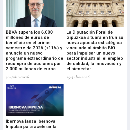
e
BBVA supera los 6.000
La Diputación Foral de
En
millones de euros de
Gipuzkoa situará en Irún su
em
beneficio en el primer
nueva apuesta estratégica
de
ad
semestre de 2026 (+11%) y
vinculada al ámbito BIO
En
anuncia un nuevo
para impulsar un nuevo
En
programa extraordinario de
sector industrial, el empleo
29-
recompra de acciones por
de calidad, la innovación y
2.000 millones de euros
el bienestar
30-Julio-2026
29-Julio-2026
Mi
nu
di
Ibernova lanza Ibernova
ma
Impulsa para acelerar la
in