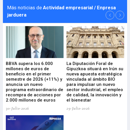
Más noticias de
Actividad empresarial / Enpresa
jarduera
e
BBVA supera los 6.000
La Diputación Foral de
En
millones de euros de
Gipuzkoa situará en Irún su
em
beneficio en el primer
nueva apuesta estratégica
de
ad
semestre de 2026 (+11%) y
vinculada al ámbito BIO
En
anuncia un nuevo
para impulsar un nuevo
En
programa extraordinario de
sector industrial, el empleo
29-
recompra de acciones por
de calidad, la innovación y
2.000 millones de euros
el bienestar
30-Julio-2026
29-Julio-2026