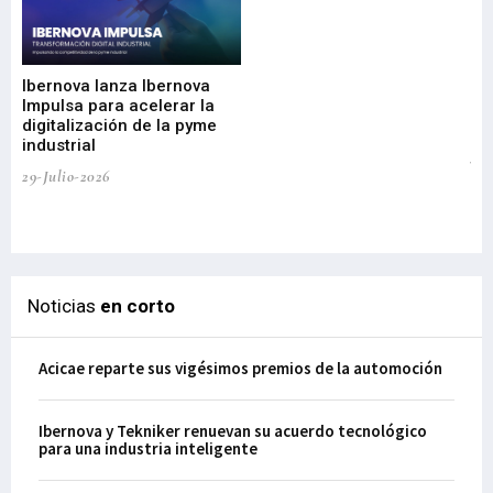
Mi
nu
di
Ibernova lanza Ibernova
ma
Impulsa para acelerar la
in
digitalización de la pyme
mi
industrial
de
te
29-Julio-2026
el
29-
Noticias
en corto
Acicae reparte sus vigésimos premios de la automoción
Ibernova y Tekniker renuevan su acuerdo tecnológico
para una industria inteligente